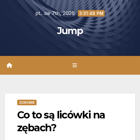
Skip
pt.. sie 7th, 2026
to
3:31:49 PM
content
Jump
ZDROWIE
Co to są licówki na
zębach?