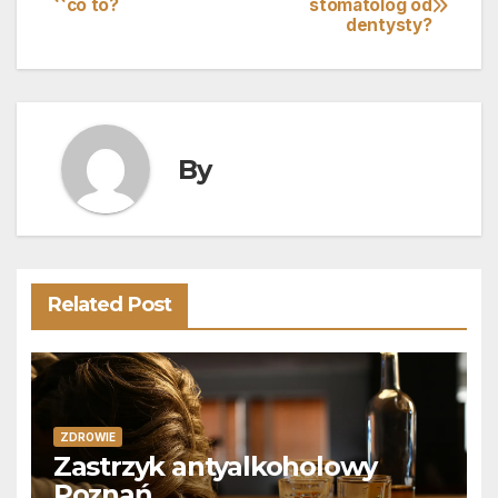
co to?
stomatolog od
dentysty?
wpisu
By
Related Post
ZDROWIE
Zastrzyk antyalkoholowy
Poznań