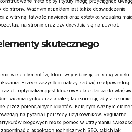
skonstruowane meta opisy i tytuły mogą przyciągnąć uwag
ink do strony. Ważnym aspektem jest także doświadczenie
ji z witryną, łatwość nawigacji oraz estetyka wizualna maj
zostają na stronie oraz czy decydują się na powrót.
 elementy skutecznego
ia wielu elementów, które współdziałają ze sobą w celu
ukiwania. Przede wszystkim należy zadbać o odpowiednią
az do optymalizacji jest kluczowy dla dotarcia do właściw
ne badania rynku oraz analizę konkurencji, aby zrozumie
ane przez potencjalnych klientów. Kolejnym ważnym eleme
powiadają na pytania i potrzeby użytkowników. Regularne
h artykułów blogowych może pomóc w utrzymaniu świeżośc
na zapominać o aspektach technicznych SEO, takich jak