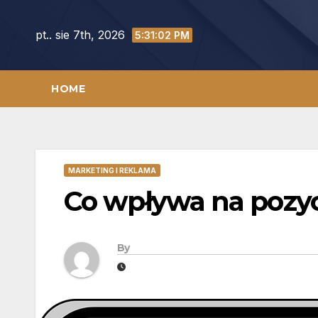
Skip
to
pt.. sie 7th, 2026
5:31:03 PM
content
HOME
MARKETING I REKLAMA
Co wpływa na pozy
By