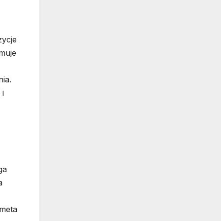
zycje
jmuje
ia.
i
ga
a
 meta