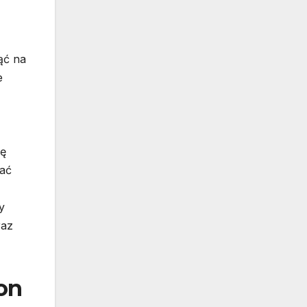
ąć na
e
ię
wać
y
raz
on