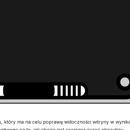
s, który ma na celu poprawę widoczności witryny w wynik
wpływają na to, jak strona jest oceniana przez algorytmy