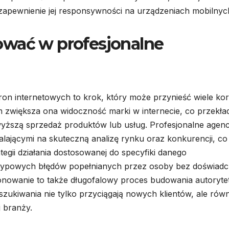
 zapewnienie jej responsywności na urządzeniach mobilnyc
ować w profesjonalne
ron internetowych to krok, który może przynieść wiele kor
m zwiększa ona widoczność marki w internecie, co przekład
 wyższą sprzedaż produktów lub usług. Profesjonalne agenc
ającymi na skuteczną analizę rynku oraz konkurencji, co
egii działania dostosowanej do specyfiki danego
 typowych błędów popełnianych przez osoby bez doświadc
jonowanie to także długofalowy proces budowania autoryte
zukiwania nie tylko przyciągają nowych klientów, ale rów
j branży.