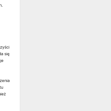
h.
zyści
a się
je
zenia
tu
nież