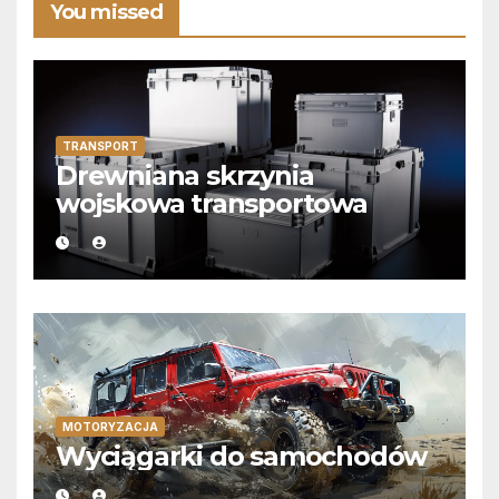
You missed
TRANSPORT
Drewniana skrzynia
wojskowa transportowa
MOTORYZACJA
Wyciągarki do samochodów