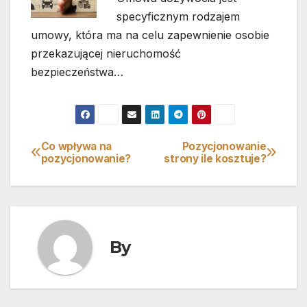
specyficznym rodzajem
umowy, która ma na celu zapewnienie osobie
przekazującej nieruchomość
bezpieczeństwa…
Co wpływa na
Pozycjonowanie
Nawigacja
pozycjonowanie?
strony ile kosztuje?
wpisu
By