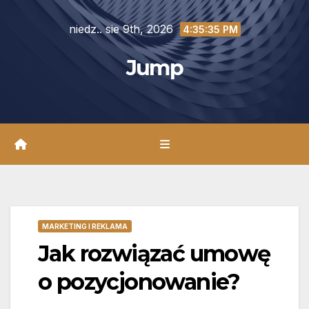
Skip
niedz.. sie 9th, 2026
to
4:35:36 PM
content
Jump
MARKETING I REKLAMA
Jak rozwiązać umowę
o pozycjonowanie?