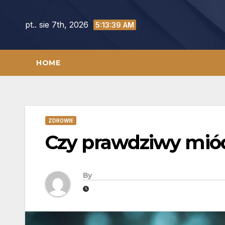
Skip
to
pt.. sie 7th, 2026
5:13:40 AM
content
HOME
ZDROWIE
Czy prawdziwy miód 
By