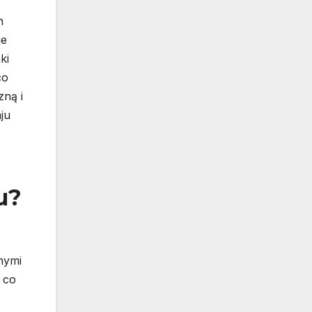
h
je
ki
co
zną i
ju
u?
nymi
 co