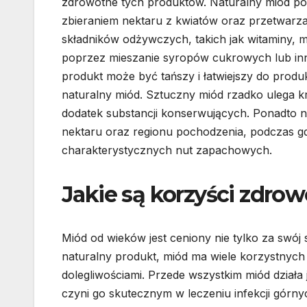
zdrowotne tych produktów. Naturalny miód poch
zbieraniem nektaru z kwiatów oraz przetwarza
składników odżywczych, takich jak witaminy, m
poprzez mieszanie syropów cukrowych lub inn
produkt może być tańszy i łatwiejszy do produ
naturalny miód. Sztuczny miód rzadko ulega kr
dodatek substancji konserwujących. Ponadto n
nektaru oraz regionu pochodzenia, podczas gd
charakterystycznych nut zapachowych.
Jakie są korzyści zdro
Miód od wieków jest ceniony nie tylko za swój
naturalny produkt, miód ma wiele korzystnych
dolegliwościami. Przede wszystkim miód działa
czyni go skutecznym w leczeniu infekcji gór