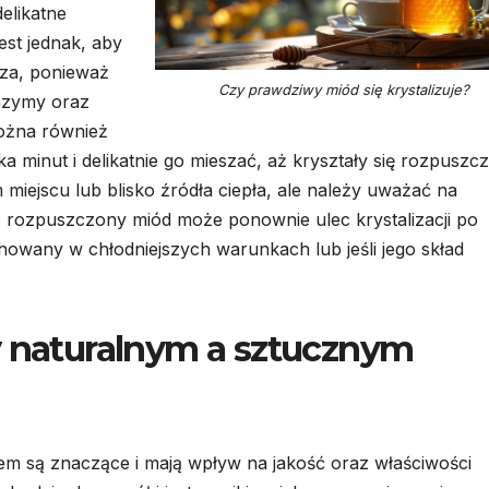
elikatne
est jednak, aby
sza, ponieważ
Czy prawdziwy miód się krystalizuje?
nzymy oraz
Można również
ka minut i delikatnie go mieszać, aż kryształy się rozpuszcz
 miejscu lub blisko źródła ciepła, ale należy uważać na
 rozpuszczony miód może ponownie ulec krystalizacji po
howany w chłodniejszych warunkach lub jeśli jego skład
y naturalnym a sztucznym
m są znaczące i mają wpływ na jakość oraz właściwości