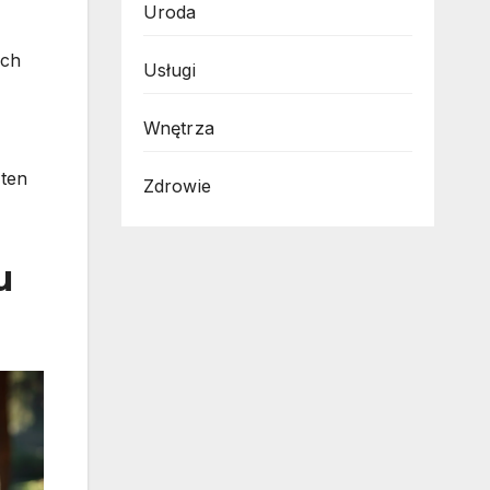
Uroda
ych
Usługi
Wnętrza
 ten
Zdrowie
u