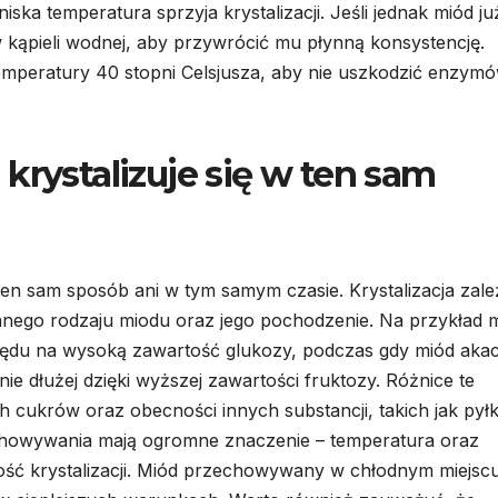
a temperatura sprzyja krystalizacji. Jeśli jednak miód już
 kąpieli wodnej, aby przywrócić mu płynną konsystencję.
emperatury 40 stopni Celsjusza, aby nie uszkodzić enzymó
krystalizuje się w ten sam
 ten sam sposób ani w tym samym czasie. Krystalizacja zal
danego rodzaju miodu oraz jego pochodzenie. Na przykład 
lędu na wysoką zawartość glukozy, podczas gdy miód aka
 dłużej dzięki wyższej zawartości fruktozy. Różnice te
cukrów oraz obecności innych substancji, takich jak pyłk
howywania mają ogromne znaczenie – temperatura oraz
ść krystalizacji. Miód przechowywany w chłodnym miejsc