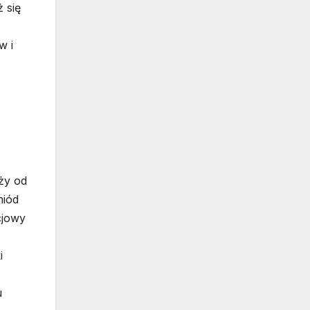
 się
w i
eży od
miód
cjowy
i
u