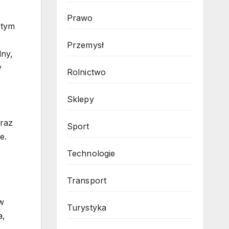
Prawo
 tym
Przemysł
lny,
y
Rolnictwo
Sklepy
oraz
Sport
e.
Technologie
Transport
w
Turystyka
a,