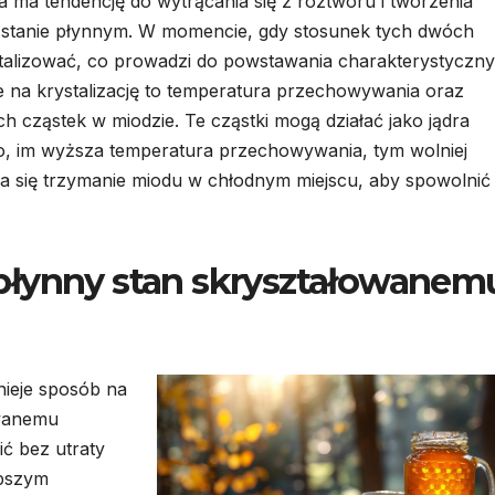
a ma tendencję do wytrącania się z roztworu i tworzenia
w stanie płynnym. W momencie, gdy stosunek tych dwóch
stalizować, co prowadzi do powstawania charakterystyczn
e na krystalizację to temperatura przechowywania oraz
 cząstek w miodzie. Te cząstki mogą działać jako jądra
owo, im wyższa temperatura przechowywania, tym wolniej
eca się trzymanie miodu w chłodnym miejscu, aby spowolnić
płynny stan skryształowanem
nieje sposób na
owanemu
ć bez utraty
epszym