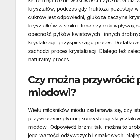
które mają różne właściwości fizyczne. Glukoz
kryształów, podczas gdy fruktoza pozostaje 
cukrów jest odpowiedni, glukoza zaczyna kry
kryształków w słoiku. Inne czynniki wpływając
obecność pyłków kwiatowych i innych drobnych
krystalizacji, przyspieszając proces. Dodatk
zachodzi proces krystalizacji. Dlatego też zal
naturalny proces.
Czy można przywrócić 
miodowi?
Wielu miłośników miodu zastanawia się, czy ist
przywrócenie płynnej konsystencji skryształ
miodowi. Odpowiedź brzmi: tak, można to zrobi
jego wartości odżywczych i smakowych. Najl