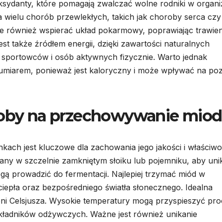
ksydanty, które pomagają zwalczać wolne rodniki w organi
a wielu chorób przewlekłych, takich jak choroby serca czy
również wspierać układ pokarmowy, poprawiając trawieni
st także źródłem energii, dzięki zawartości naturalnych
sportowców i osób aktywnych fizycznie. Warto jednak
umiarem, ponieważ jest kaloryczny i może wpływać na po
osoby na przechowywanie mio
ch jest kluczowe dla zachowania jego jakości i właściwo
y w szczelnie zamkniętym słoiku lub pojemniku, aby uni
gą prowadzić do fermentacji. Najlepiej trzymać miód w
ciepła oraz bezpośredniego światła słonecznego. Idealna
ni Celsjusza. Wysokie temperatury mogą przyspieszyć pro
 składników odżywczych. Ważne jest również unikanie