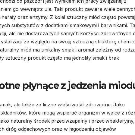
odzi od pszczół i jest wynikiem ich pracy związanej z
niem go wewnątrz ula. Taki produkt zawiera wiele cennyc
inerały oraz enzymy. Z kolei sztuczny miód często powsta
ych substytutów z dodatkami smakowymi i barwnikami. Ta
kcji, ale nie dostarcza tych samych korzyści zdrowotnych 
ystalizacji ze względu na swoją sztuczną strukturę chemic
aturalny miód ma unikalny smak i aromat zależny od rodza
y sztuczny produkt często ma jednolity smak i brak
wotne płynące z jedzenia miod
 smak, ale także za liczne właściwości zdrowotne. Jako
 składników, które mogą wspierać organizm w walce z róż
 jako naturalny środek przeciwzapalny i przeciwbakteryjny,
nych dróg oddechowych oraz w łagodzeniu objawów