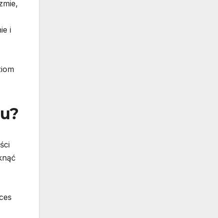
zmie,
e i
ziom
du?
ści
knąć
ces