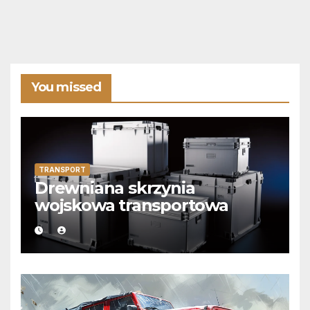
You missed
TRANSPORT
Drewniana skrzynia
wojskowa transportowa