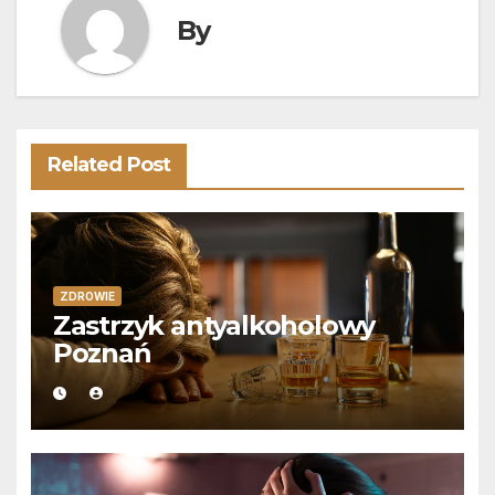
By
Related Post
ZDROWIE
Zastrzyk antyalkoholowy
Poznań