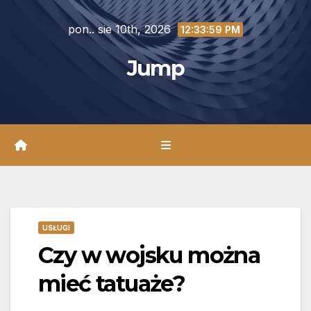
Skip
pon.. sie 10th, 2026
to
12:34:00 PM
content
Jump
USŁUGI
Czy w wojsku można
mieć tatuaże?