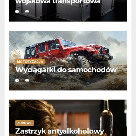
wojskowa transportowa
MOTORYZACJA
Wyciągarki do samochodów
ZDROWIE
Zastrzyk antyalkoholowy