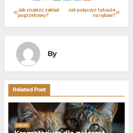
Jak znaleźć zakład
Jak połączyć tatuaże
Nawigacja
pogrzebowy?
na rękaw?
wpisu
By
Related Post
USŁUGI