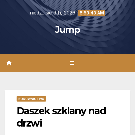
Skip
niedz.. sie 9th, 2026
to
8:53:45 AM
content
Jump
BUDOWNICTWO
Daszek szklany nad
drzwi