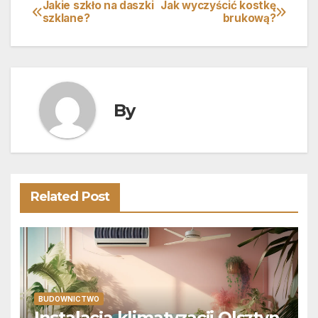
Jakie szkło na daszki
Jak wyczyścić kostkę
Nawigacja
szklane?
brukową?
wpisu
By
Related Post
BUDOWNICTWO
Instalacja klimatyzacji Olsztyn