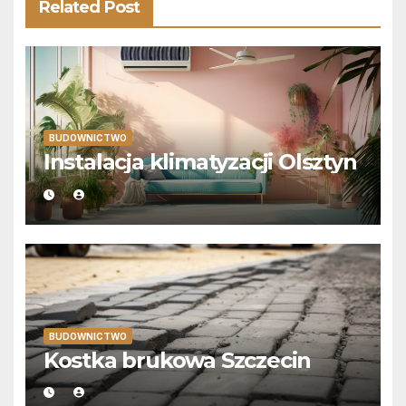
Related Post
BUDOWNICTWO
Instalacja klimatyzacji Olsztyn
BUDOWNICTWO
Kostka brukowa Szczecin