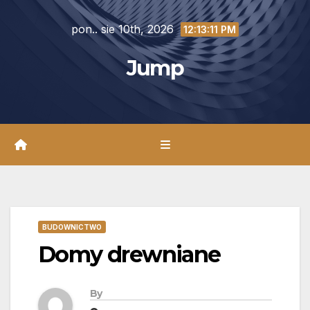
Skip
pon.. sie 10th, 2026
to
12:13:13 PM
content
Jump
BUDOWNICTWO
Domy drewniane
By