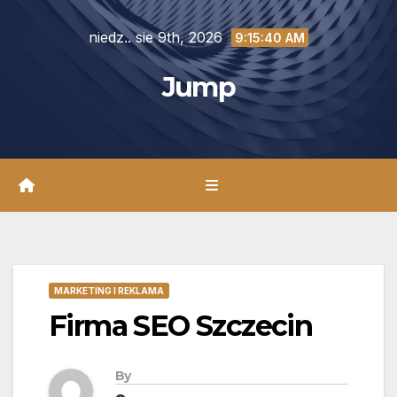
Skip
niedz.. sie 9th, 2026
to
9:15:41 AM
content
Jump
MARKETING I REKLAMA
Firma SEO Szczecin
By