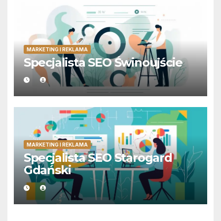
MARKETING I REKLAMA
Specjalista SEO Świnoujście
MARKETING I REKLAMA
Specjalista SEO Starogard
Gdański