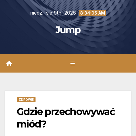
Skip
niedz.. sie 9th, 2026
to
8:34:06 AM
content
Jump
ZDROWIE
Gdzie przechowywać
miód?