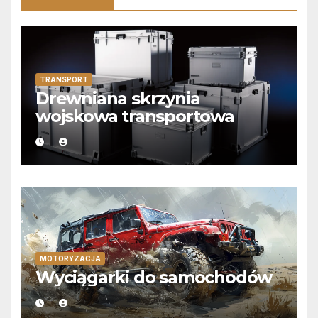
TRANSPORT
Drewniana skrzynia
wojskowa transportowa
MOTORYZACJA
Wyciągarki do samochodów