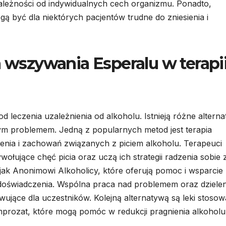
zależności od indywidualnych cech organizmu. Ponadto,
 być dla niektórych pacjentów trudne do zniesienia i
a wszywania Esperalu w terapi
d leczenia uzależnienia od alkoholu. Istnieją różne alterna
ym problemem. Jedną z popularnych metod jest terapia
lenia i zachowań związanych z piciem alkoholu. Terapeuci
łujące chęć picia oraz uczą ich strategii radzenia sobie 
 jak Anonimowi Alkoholicy, które oferują pomoc i wsparcie
oświadczenia. Wspólna praca nad problemem oraz dzielen
wujące dla uczestników. Kolejną alternatywą są leki stoso
amprozat, które mogą pomóc w redukcji pragnienia alkoholu