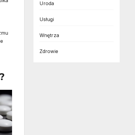
ilka
Uroda
Usługi
izmu
Wnętrza
ie
Zdrowie
?