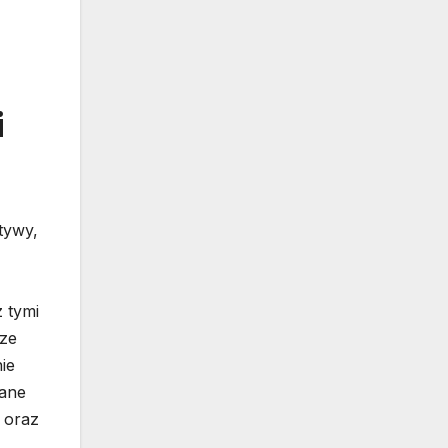
i
tywy,
z tymi
 ze
ie
wane
 oraz