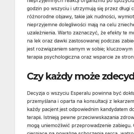
nieprzyjemnych reakcji organizmu po spożyciu 
godzin po wszyciu i utrzymują się przez długi c
różnorodne objawy, takie jak nudności, wymio
nieprzyjemne dolegliwości mają na celu zniechę
uzależnienia. Warto zaznaczyć, że efekty te m
na lek oraz dawki zastosowanej podczas zabie
jest rozwiązaniem samym w sobie; kluczowym e
terapia psychologiczna oraz wsparcie ze strony
Czy każdy może zdecyd
Decyzja o wszyciu Esperalu powinna być dokł
przemyślana i oparta na konsultacji z lekarzem 
każdy pacjent jest odpowiednim kandydatem do
terapii. Istnieją pewne przeciwwskazania zdro
mogą uniemożliwić przeprowadzenie zabiegu.
cierpiące na poważne schorzenia serca, wątr