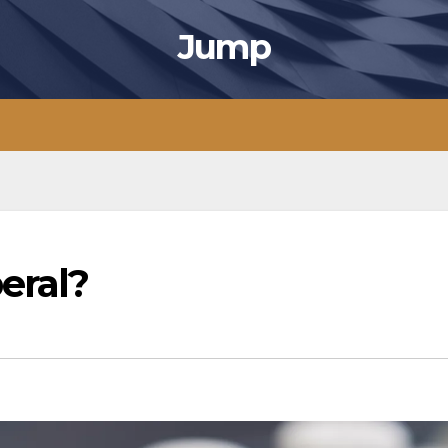
Jump
eral?