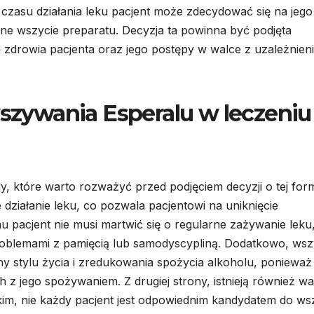
czasu działania leku pacjent może zdecydować się na jego
ejne wszycie preparatu. Decyzja ta powinna być podjęta
n zdrowia pacjenta oraz jego postępy w walce z uzależnien
wszywania Esperalu w leczeniu
, które warto rozważyć przed podjęciem decyzji o tej for
e działanie leku, co pozwala pacjentowi na uniknięcie
u pacjent nie musi martwić się o regularne zażywanie leku
roblemami z pamięcią lub samodyscypliną. Dodatkowo, wsz
y stylu życia i zredukowania spożycia alkoholu, ponieważ
 z jego spożywaniem. Z drugiej strony, istnieją również w
kim, nie każdy pacjent jest odpowiednim kandydatem do ws