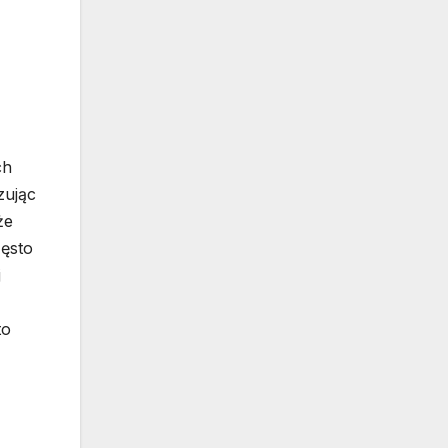
ch
zując
że
zęsto
j
to