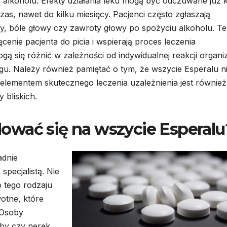
alkoholu. Efekty działania leku mogą być odczuwane już k
zas, nawet do kilku miesięcy. Pacjenci często zgłaszają
ty, bóle głowy czy zawroty głowy po spożyciu alkoholu. Te
cenie pacjenta do picia i wspierają proces leczenia
ogą się różnić w zależności od indywidualnej reakcji organ
gu. Należy również pamiętać o tym, że wszycie Esperalu n
lementem skutecznego leczenia uzależnienia jest również
 bliskich.
ować się na wszycie Esperalu
adnie
specjalistą. Nie
 tego rodzaju
wotne, które
 Osoby
oby czy nerek