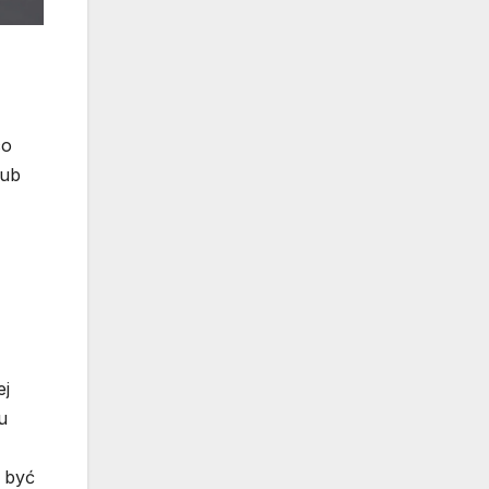
co
lub
ej
u
 być