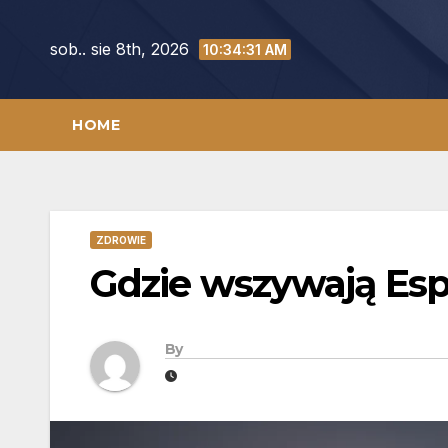
Skip
to
sob.. sie 8th, 2026
10:34:33 AM
content
HOME
ZDROWIE
Gdzie wszywają Esp
By