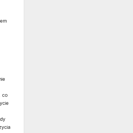
iem
mie
, co
ycie
ady
zycia