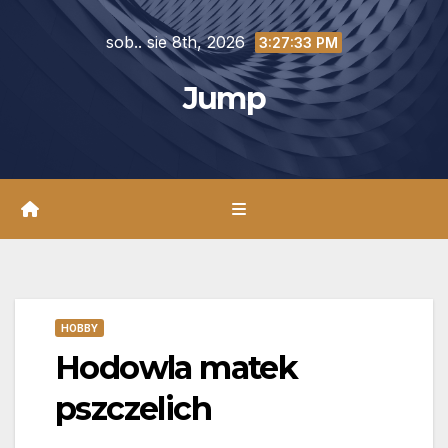
Skip
sob.. sie 8th, 2026
to
3:27:35 PM
content
Jump
HOBBY
Hodowla matek
pszczelich