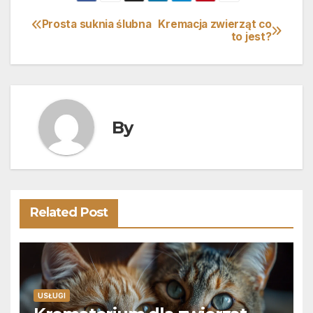
Prosta suknia ślubna
Kremacja zwierząt co
Nawigacja
to jest?
wpisu
By
Related Post
USŁUGI