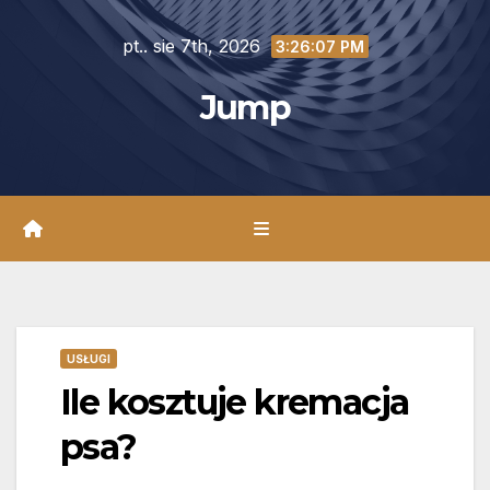
Skip
pt.. sie 7th, 2026
to
3:26:08 PM
content
Jump
USŁUGI
Ile kosztuje kremacja
psa?