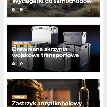
Wyciągarki do samochodów
TRANSPORT
Drewniana skrzynia
wojskowa transportowa
ZDROWIE
Zastrzyk antyalkoholowy