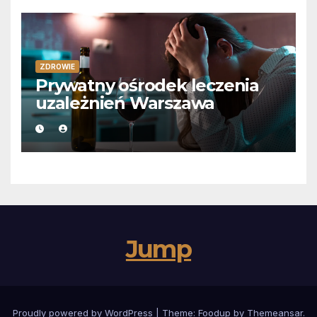
ZDROWIE
Prywatny ośrodek leczenia
uzależnień Warszawa
Jump
Proudly powered by WordPress
|
Theme:
Foodup
by
Themeansar
.