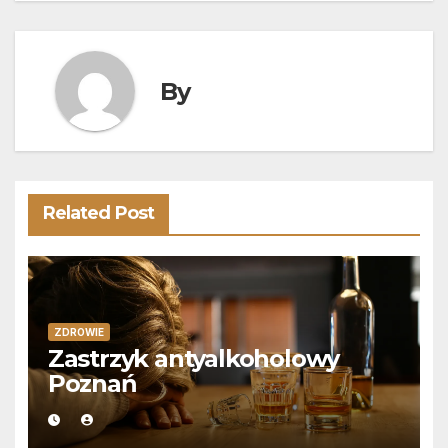
By
Related Post
ZDROWIE
Zastrzyk antyalkoholowy
Poznań