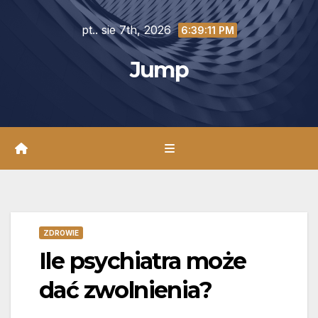
Skip
pt.. sie 7th, 2026
to
6:39:13 PM
content
Jump
ZDROWIE
Ile psychiatra może
dać zwolnienia?