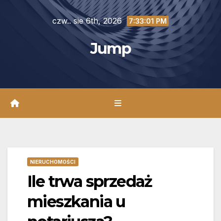
Skip
czw.. sie 6th, 2026
to
7:33:02 PM
content
Jump
NIERUCHOMOŚCI
Ile trwa sprzedaż
mieszkania u