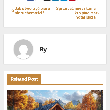
Jak otworzyć biuro
Sprzedaż mieszkania
Nawigacja
nieruchomości?
kto płaci za
notariusza
wpisu
By
Related Post