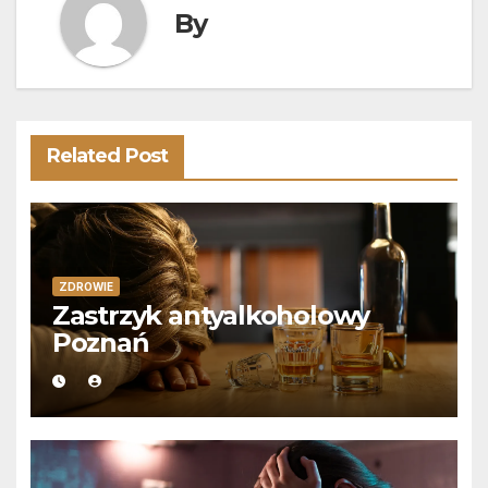
By
Related Post
ZDROWIE
Zastrzyk antyalkoholowy
Poznań