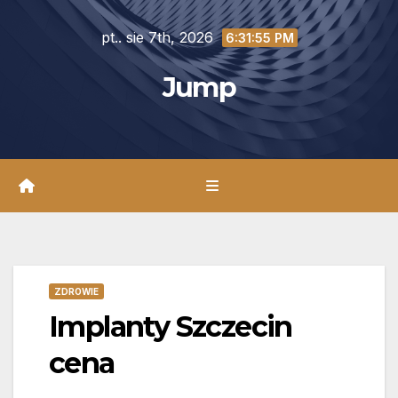
Skip
pt.. sie 7th, 2026
to
6:31:57 PM
content
Jump
ZDROWIE
Implanty Szczecin
cena