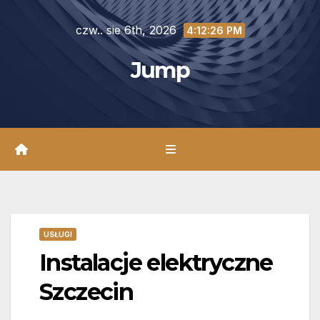
Skip
czw.. sie 6th, 2026
to
4:12:27 PM
content
Jump
USŁUGI
Instalacje elektryczne
Szczecin