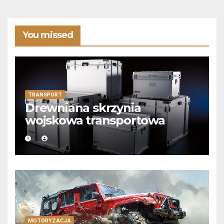
You missed
TRANSPORT
Drewniana skrzynia
wojskowa transportowa
MOTORYZACJA