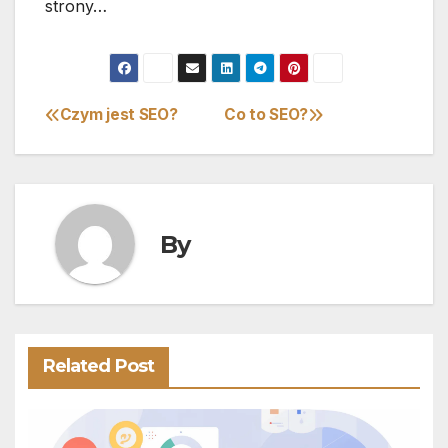
strony…
Czym jest SEO?
Co to SEO?
Nawigacja
wpisu
By
Related Post