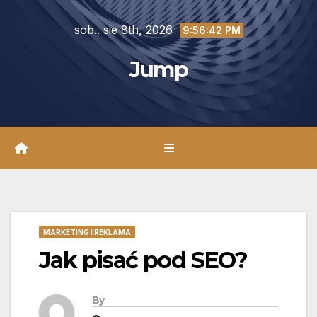
Skip
sob.. sie 8th, 2026
to
9:56:43 PM
content
Jump
MARKETING I REKLAMA
Jak pisać pod SEO?
By