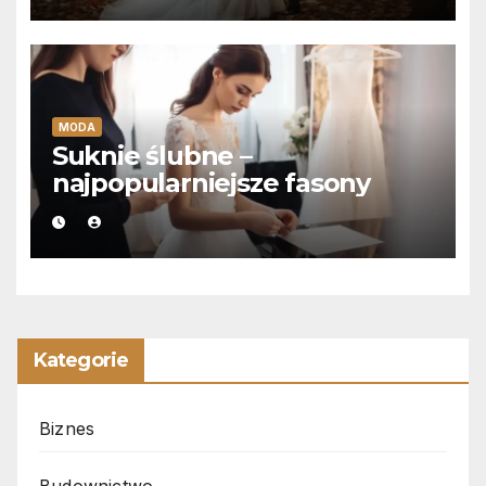
MODA
Suknie ślubne –
najpopularniejsze fasony
Kategorie
Biznes
Budownictwo