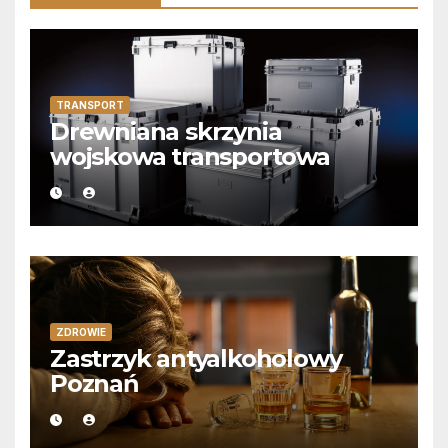
TRANSPORT
Drewniana skrzynia
wojskowa transportowa
ZDROWIE
Zastrzyk antyalkoholowy
Poznań