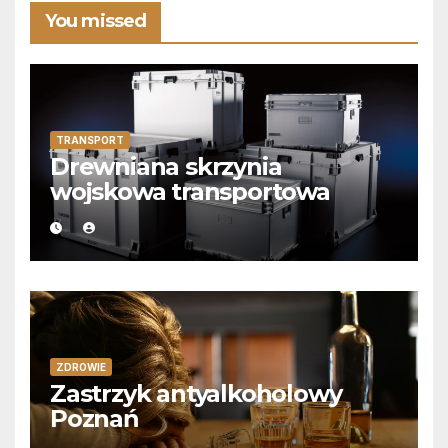
You missed
TRANSPORT
Drewniana skrzynia
wojskowa transportowa
ZDROWIE
Zastrzyk antyalkoholowy
Poznań