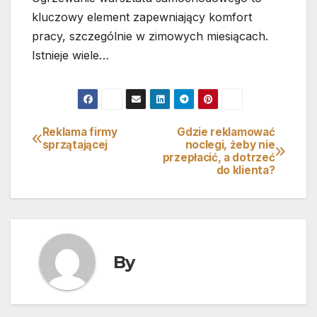
kluczowy element zapewniający komfort
pracy, szczególnie w zimowych miesiącach.
Istnieje wiele…
Reklama firmy
Gdzie reklamować
Nawigacja
sprzątającej
noclegi, żeby nie
przepłacić, a dotrzeć
wpisu
do klienta?
By