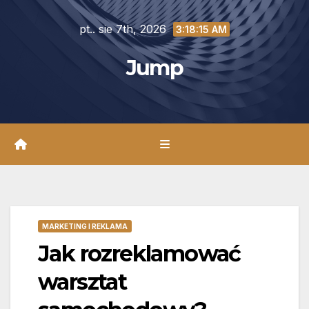
Skip
pt.. sie 7th, 2026
to
3:18:16 AM
content
Jump
MARKETING I REKLAMA
Jak rozreklamować
warsztat