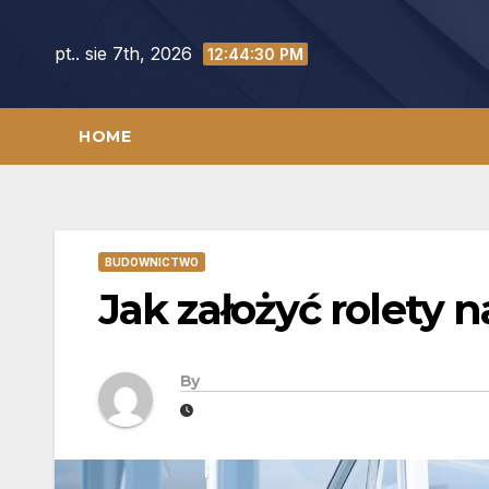
Skip
to
pt.. sie 7th, 2026
12:44:31 PM
content
HOME
BUDOWNICTWO
Jak założyć rolety 
By