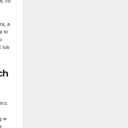
w, co
za, a
a to
o
ć lub
ch
trz.
ię w
e