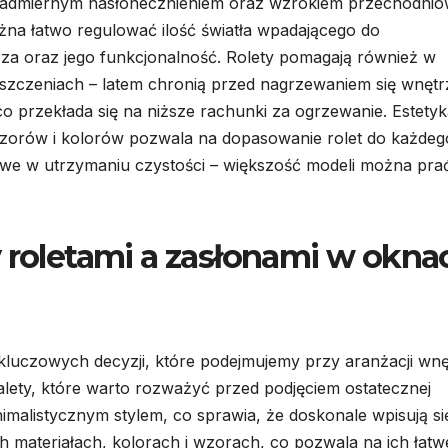
 nadmiernym nasłonecznieniem oraz wzrokiem przechodnió
na łatwo regulować ilość światła wpadającego do
za oraz jego funkcjonalność. Rolety pomagają również w
szczeniach – latem chronią przed nagrzewaniem się wnętr
co przekłada się na niższe rachunki za ogrzewanie. Estetyk
zorów i kolorów pozwala na dopasowanie rolet do każdeg
atwe w utrzymaniu czystości – większość modeli można pra
y roletami a zasłonami w okna
kluczowych decyzji, które podejmujemy przy aranżacji wnę
alety, które warto rozważyć przed podjęciem ostatecznej
inimalistycznym stylem, co sprawia, że doskonale wpisują s
materiałach, kolorach i wzorach, co pozwala na ich łatw