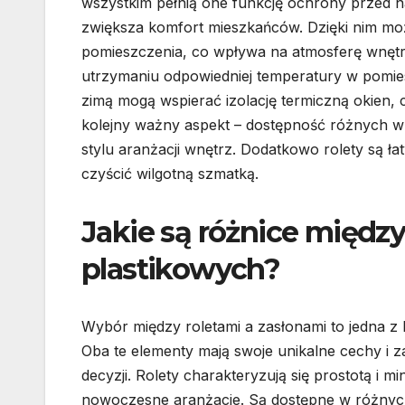
wszystkim pełnią one funkcję ochrony przed
zwiększa komfort mieszkańców. Dzięki nim moż
pomieszczenia, co wpływa na atmosferę wnętr
utrzymaniu odpowiedniej temperatury w pomie
zimą mogą wspierać izolację termiczną okien, 
kolejny ważny aspekt – dostępność różnych w
stylu aranżacji wnętrz. Dodatkowo rolety są ł
czyścić wilgotną szmatką.
Jakie są różnice międz
plastikowych?
Wybór między roletami a zasłonami to jedna z 
Oba te elementy mają swoje unikalne cechy i z
decyzji. Rolety charakteryzują się prostotą i m
nowoczesne aranżacje. Są dostępne w różnych 