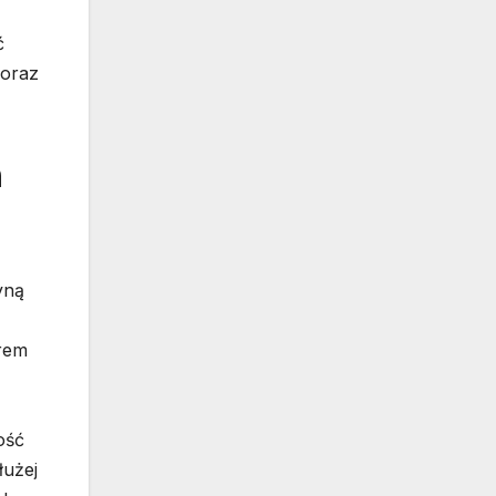
ć
 oraz
n
yną
orem
ość
łużej