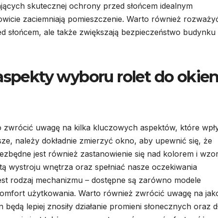
kających skutecznej ochrony przed słońcem idealnym
kowicie zaciemniają pomieszczenie. Warto również rozważy
zed słońcem, ale także zwiększają bezpieczeństwo budynku
aspekty wyboru rolet do okie
to zwrócić uwagę na kilka kluczowych aspektów, które wpł
sze, należy dokładnie zmierzyć okno, aby upewnić się, że
ezbędne jest również zastanowienie się nad kolorem i wz
ą wystroju wnętrza oraz spełniać nasze oczekiwania
jest rodzaj mechanizmu – dostępne są zarówno modele
komfort użytkowania. Warto również zwrócić uwagę na jak
 będą lepiej znosiły działanie promieni słonecznych oraz d