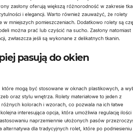
trony zasłony oferują większą różnorodność w zakresie tka
tulności i elegancji. Warto również zauważyć, że rolety
otne w mniejszych pomieszczeniach. Dodatkowo rolety są cz
modeli można prać lub czyścić na sucho. Zasłony natomiast
, zwłaszcza jeśli są wykonane z delikatnych tkanin.
epiej pasują do okien
t, które mogą być stosowane w oknach plastikowych, a wy
eb oraz stylu wnętrza. Rolety materiałowe to jeden z
 różnych kolorach i wzorach, co pozwala na ich łatwe
olejna interesująca opcja, która umożliwia regulację ilości
 zastosowaniu naprzemiennie ułożonych pasów przezroczy
a alternatywa dla tradycyjnych rolet, które po podniesieniu