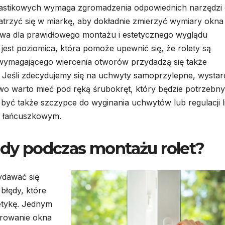
lastikowych wymaga zgromadzenia odpowiednich narzędzi
atrzyć się w miarkę, aby dokładnie zmierzyć wymiary okna
owa dla prawidłowego montażu i estetycznego wyglądu
st poziomica, która pomoże upewnić się, że rolety są
ymagającego wiercenia otworów przydadzą się także
u. Jeśli zdecydujemy się na uchwyty samoprzylepne, wysta
owo warto mieć pod ręką śrubokręt, który będzie potrzebn
yć także szczypce do wyginania uchwytów lub regulacji li
m łańcuszkowym.
łędy podczas montażu rolet?
ydawać się
błędy, które
etykę. Jednym
arowanie okna