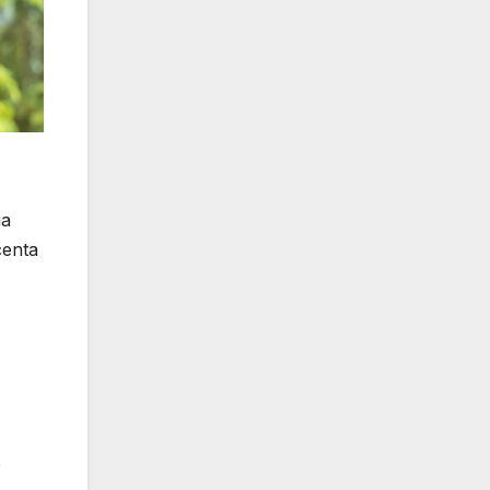
ia
centa
e