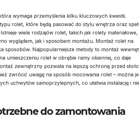
 która wymaga przemyślenia kilku kluczowych kwestii.
ypu rolet, które będą pasować do stylu wnętrza oraz speł
tnieje wiele rodzajów rolet, takich jak rolety materiałowe,
ówno wyglądem, jak i sposobem montażu. Montaż rolet na
ka sposobów. Najpopularniejsze metody to montaż wewnę
 umieszczeniu rolet w obrębie ramy okiennej, co daje
i montaż zewnętrzny pozwala na lepszą ochronę przed słoń
ież zwrócić uwagę na sposób mocowania rolet – można je
ch uchwytów samoprzylepnych, co ułatwia instalację i ni
potrzebne do zamontowania