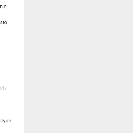
nin
ęsto
bór
stych