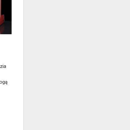
zia
mogą