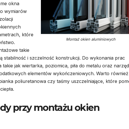
same okna
do wymiarów
olacji
okiennych
ametrach, które
Montaż okien aluminiowych
eństwo.
ntażowe takie
ą stabilność i szczelność konstrukcji. Do wykonania prac
akie jak wiertarka, poziomica, piła do metalu oraz narzęd
 dodatkowych elementów wykończeniowych. Warto również
k pianka poliuretanowa czy taśmy uszczelniające, które po
ciepła.
łędy przy montażu okien