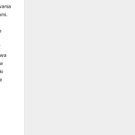
wania
ami.
e
Z
ywa
 w
ki
e