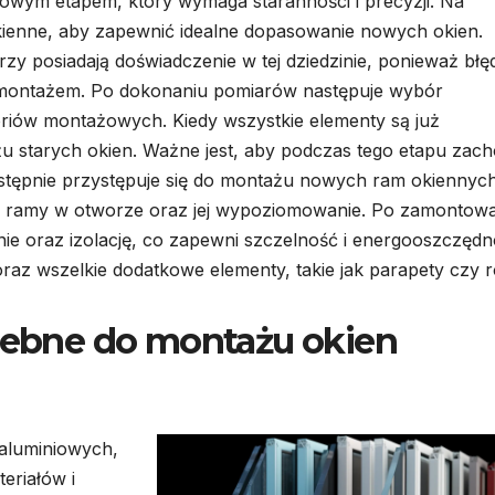
owym etapem, który wymaga staranności i precyzji. Na
kienne, aby zapewnić idealne dopasowanie nowych okien.
rzy posiadają doświadczenie w tej dziedzinie, ponieważ błę
ontażem. Po dokonaniu pomiarów następuje wybór
riów montażowych. Kiedy wszystkie elementy są już
 starych okien. Ważne jest, aby podczas tego etapu zac
stępnie przystępuje się do montażu nowych ram okiennych
e ramy w otworze oraz jej wypoziomowanie. Po zamontow
ie oraz izolację, co zapewni szczelność i energooszczęd
oraz wszelkie dodatkowe elementy, takie jak parapety czy ro
rzebne do montażu okien
aluminiowych,
eriałów i