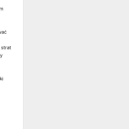
ym
wać
strat
my
ki