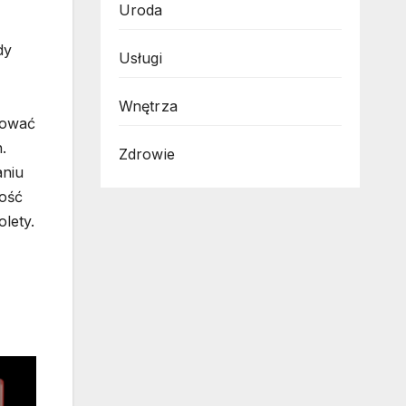
Uroda
dy
Usługi
Wnętrza
hować
.
Zdrowie
aniu
ność
lety.