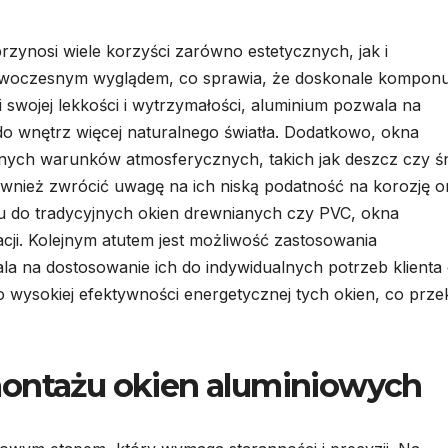
rzynosi wiele korzyści zarówno estetycznych, jak i
nowoczesnym wyglądem, co sprawia, że doskonale komponu
ki swojej lekkości i wytrzymałości, aluminium pozwala na
o wnętrz więcej naturalnego światła. Dodatkowo, okna
tnych warunków atmosferycznych, takich jak deszcz czy śn
wnież zwrócić uwagę na ich niską podatność na korozję o
u do tradycyjnych okien drewnianych czy PVC, okna
ji. Kolejnym atutem jest możliwość zastosowania
a na dostosowanie ich do indywidualnych potrzeb klienta
wysokiej efektywności energetycznej tych okien, co prze
montażu okien aluminiowych