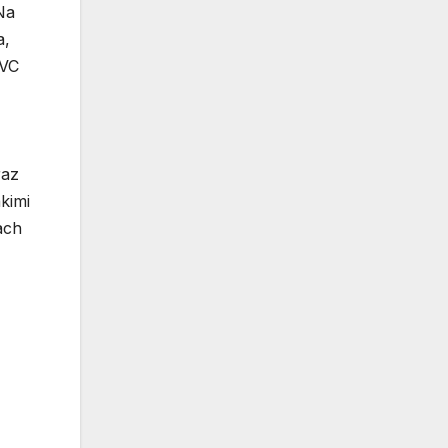
Na
a,
PVC
raz
kimi
ach