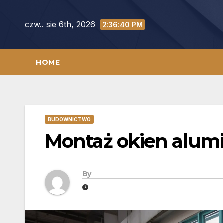
Skip
to
czw.. sie 6th, 2026
2:36:41 PM
content
HOME
BUDOWNICTWO
Montaż okien alum
By