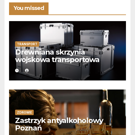
You missed
TRANSPORT
Drewniana skrzynia
wojskowa transportowa
ZDROWIE
Zastrzyk antyalkoholowy
Poznań