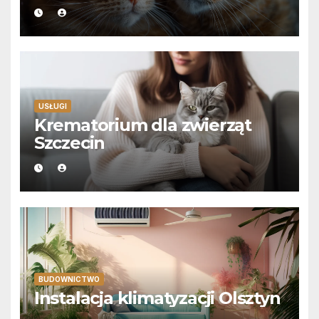
USŁUGI
Krematorium dla zwierząt
Szczecin
BUDOWNICTWO
Instalacja klimatyzacji Olsztyn