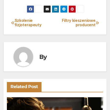
Szkolenie
Filtry kieszeniowe
Nawigacja
fizjoterapeuty
producent
wpisu
By
Related Post