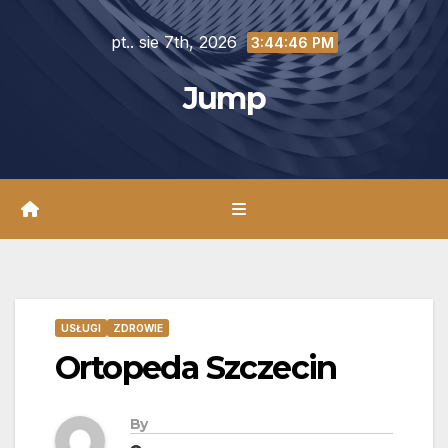
Skip
pt.. sie 7th, 2026
to
3:44:48 PM
content
Jump
USŁUGI
ZDROWIE
Ortopeda Szczecin
By