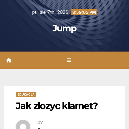
Skip
pt.. sie 7th, 2026
to
8:59:07 PM
content
Jump
EDUKACJA
Jak zlozyc klarnet?
By