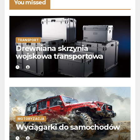
You missed
TRANSPORT
Drewniana skrzynia
wojskowa transportowa
MOTORYZACJA
Wyciągarki do samochodów