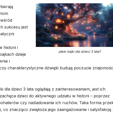
ybierają
eriom
 wśród
ch sukcesu jest
patyczni
historii i
Jakie bajki dla dzieci 3 lata?
bajkach dzieje
nie i
i czy charakterystyczne dźwięki budują poczucie znajomości
dla dzieci 3 lata oglądają z zainteresowaniem, jest ich
achęca dzieci do aktywnego udziału w historii – poprzez
 bohaterów czy naśladowanie ich ruchów. Taka forma prze
ci, co znacząco zwiększa jego zaangażowanie i satysfakcję 