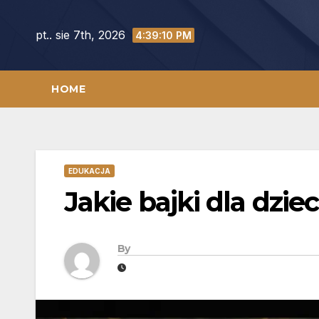
Skip
to
pt.. sie 7th, 2026
4:39:10 PM
content
HOME
EDUKACJA
Jakie bajki dla dziec
By