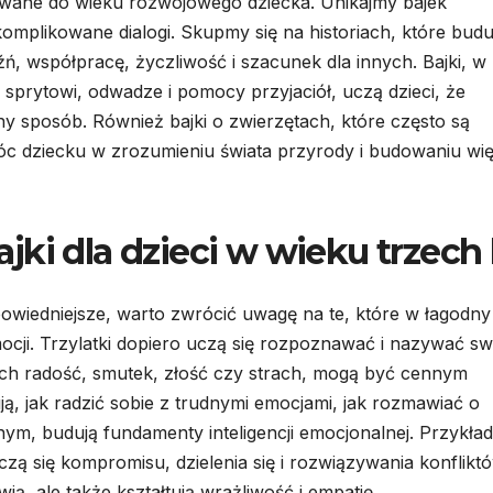
owane do wieku rozwojowego dziecka. Unikajmy bajek
mplikowane dialogi. Skupmy się na historiach, które budu
 współpracę, życzliwość i szacunek dla innych. Bajki, w
 sprytowi, odwadze i pomocy przyjaciół, uczą dzieci, że
sposób. Również bajki o zwierzętach, które często są
 dziecku w zrozumieniu świata przyrody i budowaniu wię
ki dla dzieci w wieku trzech 
odpowiedniejsze, warto zwrócić uwagę na te, które w łagodny
ji. Trzylatki dopiero uczą się rozpoznawać i nazywać sw
ych radość, smutek, złość czy strach, mogą być cennym
ją, jak radzić sobie z trudnymi emocjami, jak rozmawiać o
nym, budują fundamenty inteligencji emocjonalnej. Przykła
uczą się kompromisu, dzielenia się i rozwiązywania konflikt
ią, ale także kształtują wrażliwość i empatię.