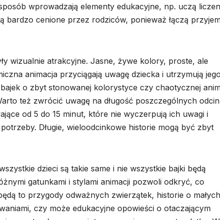
 sposób wprowadzają elementy edukacyjne, np. uczą liczen
ą bardzo cenione przez rodziców, ponieważ łączą przyje
ły wizualnie atrakcyjne. Jasne, żywe kolory, proste, ale
iczna animacja przyciągają uwagę dziecka i utrzymują jeg
bajek o zbyt stonowanej kolorystyce czy chaotycznej anima
arto też zwrócić uwagę na długość poszczególnych odci
ające od 5 do 15 minut, które nie wyczerpują ich uwagi i
potrzeby. Długie, wieloodcinkowe historie mogą być zbyt
zystkie dzieci są takie same i nie wszystkie bajki będą
nymi gatunkami i stylami animacji pozwoli odkryć, co
 będą to przygody odważnych zwierzątek, historie o małyc
waniami, czy może edukacyjne opowieści o otaczającym