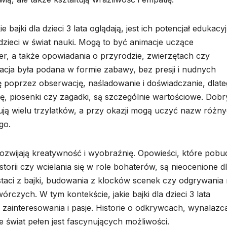
jki dla dzieci 3 lata oglądają, jest ich potencjał edukacyj
ieci w świat nauki. Mogą to być animacje uczące
ter, a także opowiadania o przyrodzie, zwierzętach czy
acja była podana w formie zabawy, bez presji i nudnych
ię poprzez obserwację, naśladowanie i doświadczanie, dlat
cję, piosenki czy zagadki, są szczególnie wartościowe. Dob
ują wielu trzylatków, a przy okazji mogą uczyć nazw różn
go.
ozwijają kreatywność i wyobraźnię. Opowieści, które pobu
orii czy wcielania się w role bohaterów, są nieocenione d
taci z bajki, budowania z klocków scenek czy odgrywania 
rczych. W tym kontekście, jakie bajki dla dzieci 3 lata
zainteresowania i pasje. Historie o odkrywcach, wynalazc
 świat pełen jest fascynujących możliwości.