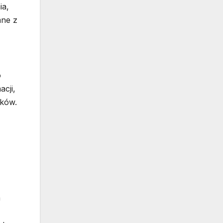
ia,
mne z
o
cji,
nków.
h