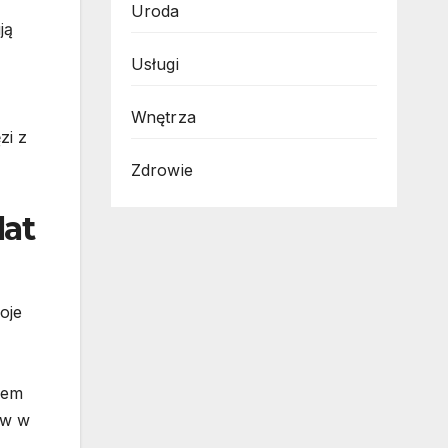
Uroda
ją
Usługi
Wnętrza
zi z
Zdrowie
lat
oje
dem
ów w