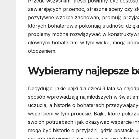
Przede wszystkim, treści powinny być dostos
zawierających przemoc, straszne sceny czy sko
pozytywne wzorce zachowań, promują przyjaźń,
których bohaterowie pokonują trudności dzięki
problemy można rozwiązywać w konstruktywny 
głównymi bohaterami w tym wieku, mogą pomóc
otoczeniem.
Wybieramy najlepsze baj
Decydując, jakie bajki dla dzieci 3 lata są naj
sposób wprowadzają najmłodszych w świat emoc
uczucia, a historie o bohaterach przeżywając
wsparciem w tym procesie. Bajki, które pokazu
swoich potrzebach i jak okazywać wsparcie in
mogą być historie o przyjaźni, gdzie postacie 
sposób pokojowy. Takie opowieści nie tylko baw