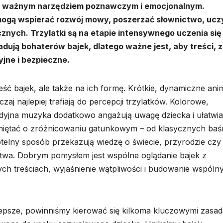
akże ważnym narzędziem poznawczym i emocjonalnym.
mogą wspierać rozwój mowy, poszerzać słownictwo, ucz
cznych. Trzylatki są na etapie intensywnego uczenia się
dują bohaterów bajek, dlatego ważne jest, aby treści, z
yjne i bezpieczne.
eść bajek, ale także na ich formę. Krótkie, dynamiczne ani
aj najlepiej trafiają do percepcji trzylatków. Kolorowe,
odyjna muzyka dodatkowo angażują uwagę dziecka i ułatwia
miętać o zróżnicowaniu gatunkowym – od klasycznych baś
elny sposób przekazują wiedzę o świecie, przyrodzie czy
twa. Dobrym pomysłem jest wspólne oglądanie bajek z
h treściach, wyjaśnienie wątpliwości i budowanie wspóln
najlepsze, powinniśmy kierować się kilkoma kluczowymi zasad