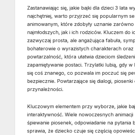
Zastanawiając się, jakie bajki dla dzieci 3 lata w
najchętniej, warto przyjrzeć się popularnym s
animowanym, które zdobyły uznanie zarówno
najmłodszych, jak i ich rodziców. Kluczem do i
zazwyczaj prosta, ale angażująca fabuła, sym
bohaterowie o wyrazistych charakterach oraz
powtarzalność, która ułatwia dzieciom śledzenie 
zapamiętywanie postaci. Trzylatki lubią, gdy w 
się coś znanego, co pozwala im poczuć się pew
bezpiecznie. Powtarzające się dialogi, piosenk
przynależności.
Kluczowym elementem przy wyborze, jakie bajki 
interaktywność. Wiele nowoczesnych animacji z
śpiewanie piosenek, odpowiadanie na pytania
sprawia, że dziecko czuje się częścią opowieś