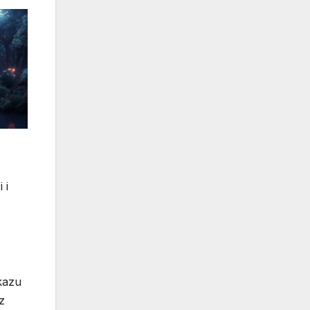
 i
kazu
z