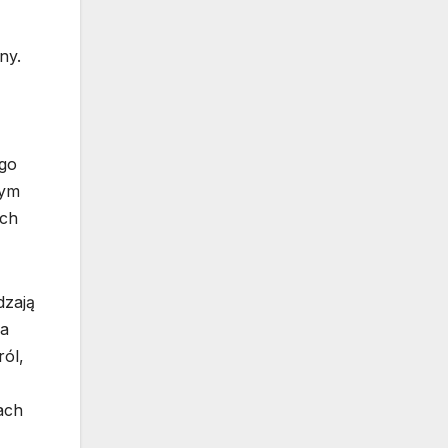
ny.
ego
rym
ych
dzają
la
ról,
ach