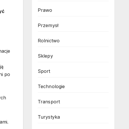
Prawo
yć
Przemysł
Rolnictwo
macje
Sklepy
ją
Sport
ni po
Technologie
ych
Transport
Turystyka
ami.