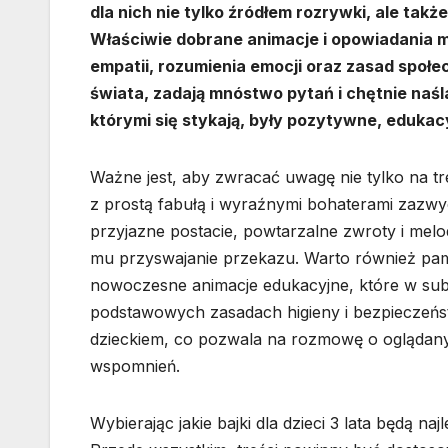
dla nich nie tylko źródłem rozrywki, ale t
Właściwie dobrane animacje i opowiadania 
empatii, rozumienia emocji oraz zasad społe
świata, zadają mnóstwo pytań i chętnie naśla
którymi się stykają, były pozytywne, edukac
Ważne jest, aby zwracać uwagę nie tylko na tr
z prostą fabułą i wyraźnymi bohaterami zazwycz
przyjazne postacie, powtarzalne zwroty i mel
mu przyswajanie przekazu. Warto również pa
nowoczesne animacje edukacyjne, które w subt
podstawowych zasadach higieny i bezpieczeńs
dzieckiem, co pozwala na rozmowę o oglądanyc
wspomnień.
Wybierając jakie bajki dla dzieci 3 lata będą 