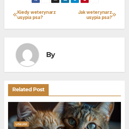
Kiedy weterynarz
Jak weterynarz
Nawigacja
usypia psa?
usypia psa?
wpisu
By
Related Post
USŁUGI