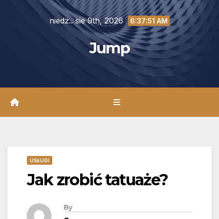
Skip
niedz.. sie 9th, 2026
to
6:37:53 AM
content
Jump
USŁUGI
Jak zrobić tatuaże?
By