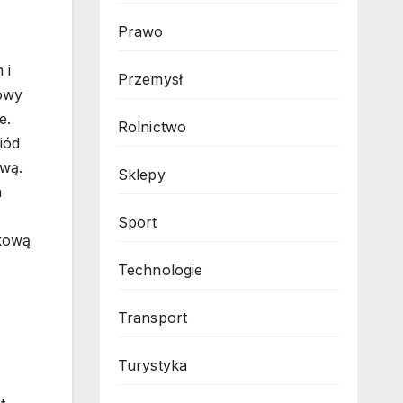
Prawo
 i
Przemysł
jowy
e.
Rolnictwo
iód
rwą.
Sklepy
a
Sport
akową
Technologie
Transport
Turystyka