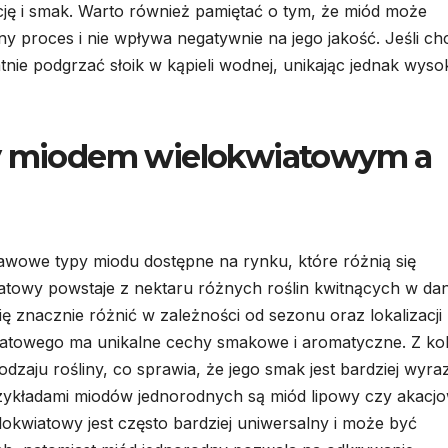
ję i smak. Warto również pamiętać o tym, że miód może
lny proces i nie wpływa negatywnie na jego jakość. Jeśli c
nie podgrzać słoik w kąpieli wodnej, unikając jednak wyso
zy miodem wielokwiatowym a
awowe typy miodu dostępne na rynku, które różnią się
iatowy powstaje z nektaru różnych roślin kwitnących w d
ię znacznie różnić w zależności od sezonu oraz lokalizacji
wiatowego ma unikalne cechy smakowe i aromatyczne. Z kol
zaju rośliny, co sprawia, że jego smak jest bardziej wyrazi
zykładami miodów jednorodnych są miód lipowy czy akacjo
lokwiatowy jest często bardziej uniwersalny i może być