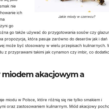
 smak nie
chowanie ich
Jakie miody w czerwcu?
 ma
czyni go
ożna go także używać do przygotowania sosów czy glazur
na propozycja, która pasuje zarówno do deserów jak i dań
wej może być stosowany w wielu przepisach kulinarnych. 
 z przyprawami takimi jak cynamon czy imbir, co dodat
zy miodem akacjowym a
e miodu w Polsce, które różnią się nie tylko smakiem i
ymi oraz zastosowaniem kulinarnym. Miód akacjowy pocho