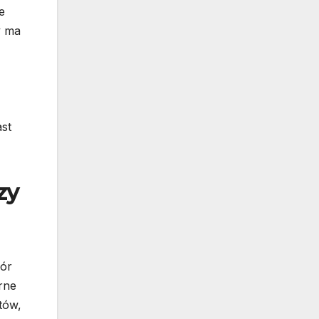
e
y ma
st
zy
bór
rne
tów,