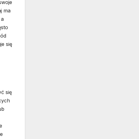
 swoje
aj ma
 a
ęsto
iód
e się
ć się
ących
ub
e
ie