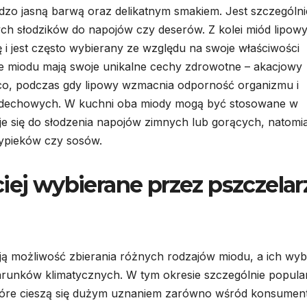
ardzo jasną barwą oraz delikatnym smakiem. Jest szczególni
ch słodzików do napojów czy deserów. Z kolei miód lipow
 i jest często wybierany ze względu na swoje właściwości
je miodu mają swoje unikalne cechy zdrowotne – akacjowy
ąco, podczas gdy lipowy wzmacnia odporność organizmu i
oddechowych. W kuchni oba miody mogą być stosowane w
e się do słodzenia napojów zimnych lub gorących, natomia
wypieków czy sosów.
iej wybierane przez pszczelar
ją możliwość zbierania różnych rodzajów miodu, a ich wy
arunków klimatycznych. W tym okresie szczególnie popula
które cieszą się dużym uznaniem zarówno wśród konsumen