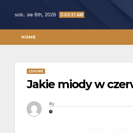
Skip
to
sob.. sie 8th, 2026
3:03:32 AM
content
HOME
ZDROWIE
Jakie miody w cze
By