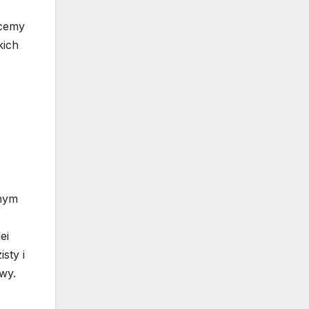
hcemy
kich
anym
ei
sty i
wy.