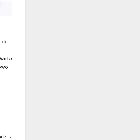
 do
Warto
kowo
dzi z