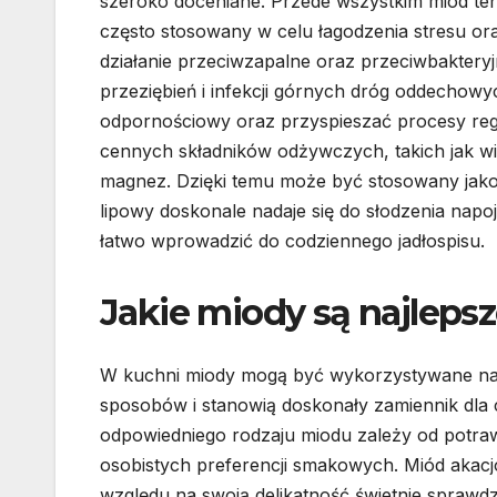
szeroko doceniane. Przede wszystkim miód ten m
często stosowany w celu łagodzenia stresu o
działanie przeciwzapalne oraz przeciwbakter
przeziębień i infekcji górnych dróg oddechow
odpornościowy oraz przyspieszać procesy reg
cennych składników odżywczych, takich jak wit
magnez. Dzięki temu może być stosowany jako 
lipowy doskonale nadaje się do słodzenia nap
łatwo wprowadzić do codziennego jadłospisu.
Jakie miody są najleps
W kuchni miody mogą być wykorzystywane na
sposobów i stanowią doskonały zamiennik dla
odpowiedniego rodzaju miodu zależy od potra
osobistych preferencji smakowych. Miód akac
względu na swoją delikatność świetnie sprawdz