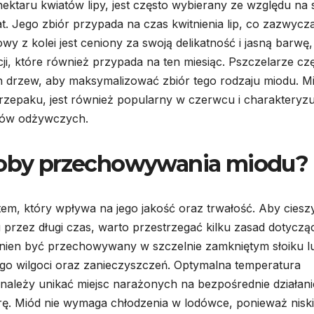
nektaru kwiatów lipy, jest często wybierany ze względu na
. Jego zbiór przypada na czas kwitnienia lip, co zazwycz
wy z kolei jest ceniony za swoją delikatność i jasną barwę,
cji, które również przypada na ten miesiąc. Pszczelarze cz
ch drzew, aby maksymalizować zbiór tego rodzaju miodu. M
rzepaku, jest również popularny w czerwcu i charakteryzuj
ków odżywczych.
osoby przechowywania miodu?
, który wpływa na jego jakość oraz trwałość. Aby cieszy
 przez długi czas, warto przestrzegać kilku zasad dotycz
nien być przechowywany w szczelnie zamkniętym słoiku l
ego wilgoci oraz zanieczyszczeń. Optymalna temperatura
 należy unikać miejsc narażonych na bezpośrednie działani
ę. Miód nie wymaga chłodzenia w lodówce, ponieważ nisk