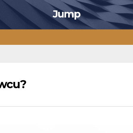
Jump
rwcu?