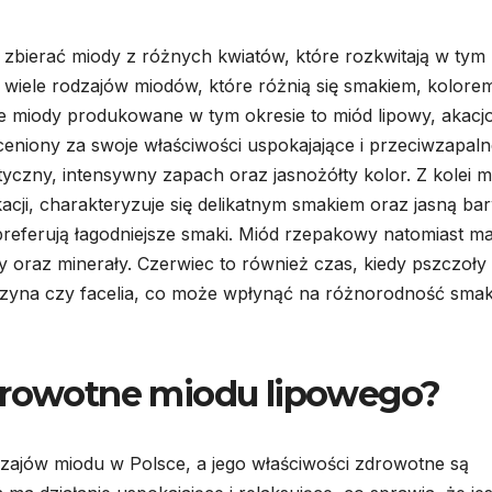
 zbierać miody z różnych kwiatów, które rozkwitają w tym
iele rodzajów miodów, które różnią się smakiem, kolorem
ze miody produkowane w tym okresie to miód lipowy, akac
ceniony za swoje właściwości uspokajające i przeciwzapaln
yczny, intensywny zapach oraz jasnożółty kolor. Z kolei m
acji, charakteryzuje się delikatnym smakiem oraz jasną ba
preferują łagodniejsze smaki. Miód rzepakowy natomiast m
ny oraz minerały. Czerwiec to również czas, kiedy pszczoły
oniczyna czy facelia, co może wpłynąć na różnorodność sm
zdrowotne miodu lipowego?
dzajów miodu w Polsce, a jego właściwości zdrowotne są