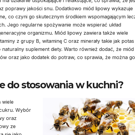
a działanie uspokajające i relaksujące, co sprawia, że jes
raz poprawy jakości snu. Dodatkowo miód lipowy wykazuje
yjne, co czyni go skutecznym środkiem wspomagającym lec
ych. Jego regularne spożywanie może wspierać układ
eneracyjne organizmu. Miód lipowy zawiera także wiele
aminy z grupy B, witaminę C oraz minerały takie jak potas
naturalny suplement diety. Warto również dodać, że miód
ojów oraz jako dodatek do potraw, co sprawia, że można go
ze do stosowania w kuchni?
 wiele
 cukru. Wybór
wy oraz
jowy ze
a się jako