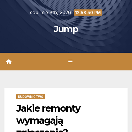
Skip
sob.. sie 8th, 2026
to
12:58:52 PM
content
Jump
BUDOWNICTWO
Jakie remonty
wymagają