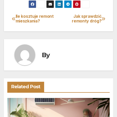
Ile kosztuje remont
Jak sprawdzić
Nawigacja
mieszkania?
remonty dróg?
wpisu
By
Related Post