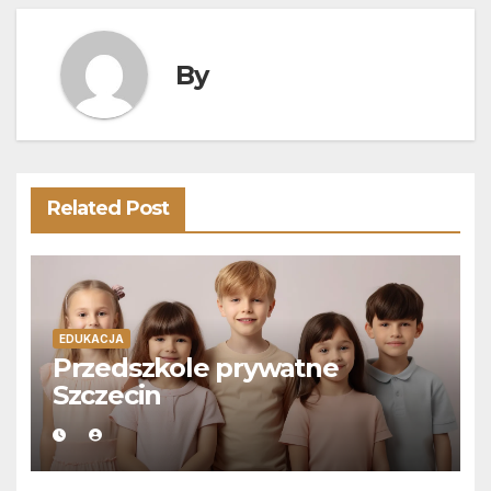
By
Related Post
EDUKACJA
Przedszkole prywatne
Szczecin