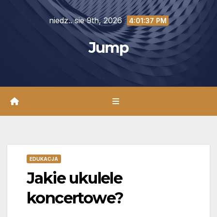
Skip
niedz.. sie 9th, 2026
to
4:01:38 PM
content
Jump
EDUKACJA
Jakie ukulele
koncertowe?