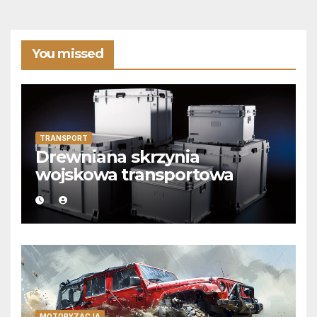
You missed
TRANSPORT
Drewniana skrzynia
wojskowa transportowa
MOTORYZACJA