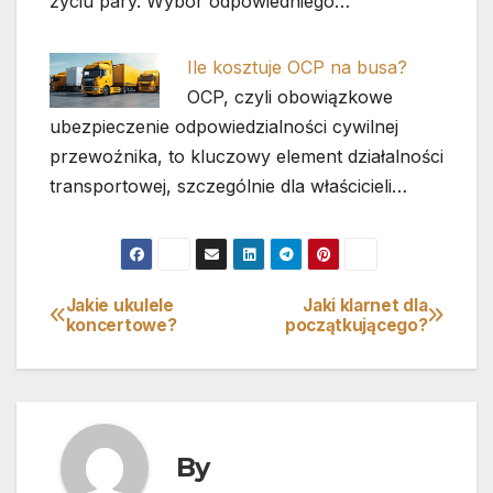
życiu pary. Wybór odpowiedniego…
Ile kosztuje OCP na busa?
OCP, czyli obowiązkowe
ubezpieczenie odpowiedzialności cywilnej
przewoźnika, to kluczowy element działalności
transportowej, szczególnie dla właścicieli…
Jakie ukulele
Jaki klarnet dla
Nawigacja
koncertowe?
początkującego?
wpisu
By