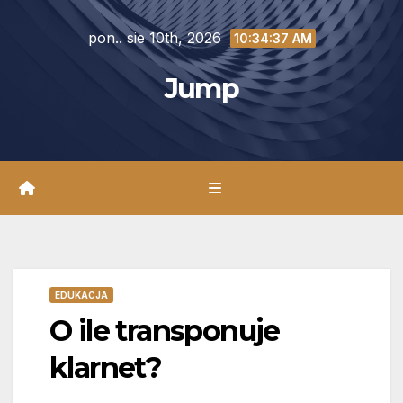
Skip
pon.. sie 10th, 2026
to
10:34:38 AM
content
Jump
EDUKACJA
O ile transponuje
klarnet?