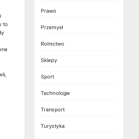
Prawo
i
y to
Przemysł
dy
Rolnictwo
one
Sklepy
li,
Sport
Technologie
Transport
Turystyka