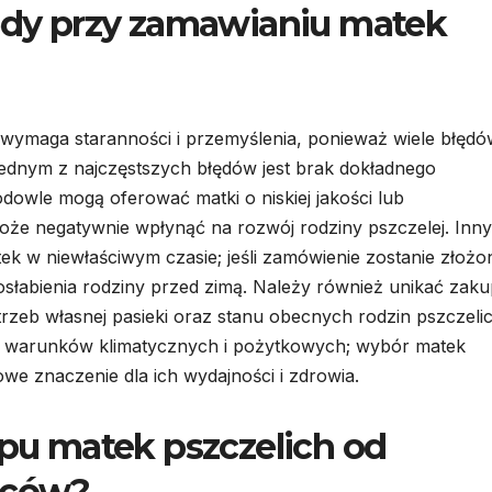
łędy przy zamawianiu matek
 wymaga staranności i przemyślenia, ponieważ wiele błędó
dnym z najczęstszych błędów jest brak dokładnego
dowle mogą oferować matki o niskiej jakości lub
że negatywnie wpłynąć na rozwój rodziny pszczelej. Inn
 w niewłaściwym czasie; jeśli zamówienie zostanie złożo
słabienia rodziny przed zimą. Należy również unikać zak
zeb własnej pasieki oraz stanu obecnych rodzin pszczelic
ch warunków klimatycznych i pożytkowych; wybór matek
we znaczenie dla ich wydajności i zdrowia.
upu matek pszczelich od
wców?