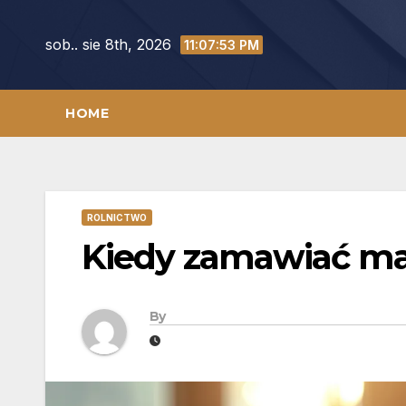
Skip
to
sob.. sie 8th, 2026
11:07:54 PM
content
HOME
ROLNICTWO
Kiedy zamawiać mat
By