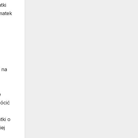
tki
matek
 na
e
rócić
tki o
ej