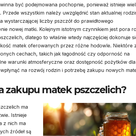
owinna być podejmowana pochopnie, ponieważ istnieje wiel
 Przede wszystkim należy uwzględnić stan aktualnej rodzi
 ma wystarczającej liczby pszczół do prawidłowego
e nowej matki. Kolejnym istotnym czynnikiem jest pora r
zczelich, dlatego to właśnie wtedy najczęściej dokonuje si
akość matek oferowanych przez różne hodowle. Niektóre 
eślonych cechach, takich jak łagodność czy odporność na
lne warunki atmosferyczne oraz dostępność pożytków dla
 wpłynąć na rozwój rodzin i potrzebę zakupu nowych mate
ła zakupu matek pszczelich?
zczelich ma
ie. Istnieje
a z nich ma
zych źródeł są