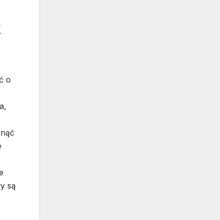
k
ć o
a,
ynąć
e
e
y są