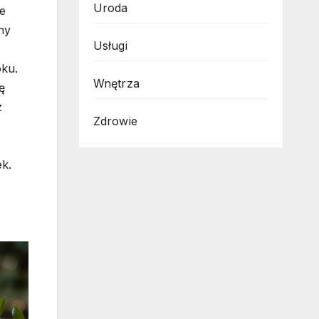
Uroda
e
ny
Usługi
oku.
Wnętrza
ę
z
Zdrowie
k.