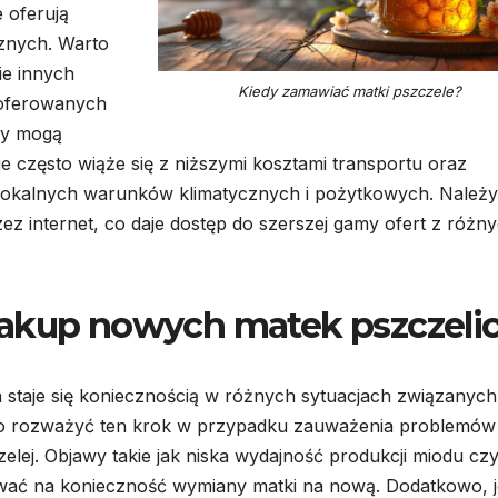
 oferują
znych. Warto
ie innych
Kiedy zamawiać matki pszczele?
 oferowanych
rzy mogą
 często wiąże się z niższymi kosztami transportu oraz
lokalnych warunków klimatycznych i pożytkowych. Należy
z internet, co daje dostęp do szerszej gamy ofert z różn
zakup nowych matek pszczeli
 staje się koniecznością w różnych sytuacjach związanych
to rozważyć ten krok w przypadku zauważenia problemów
elej. Objawy takie jak niska wydajność produkcji miodu cz
ć na konieczność wymiany matki na nową. Dodatkowo, je