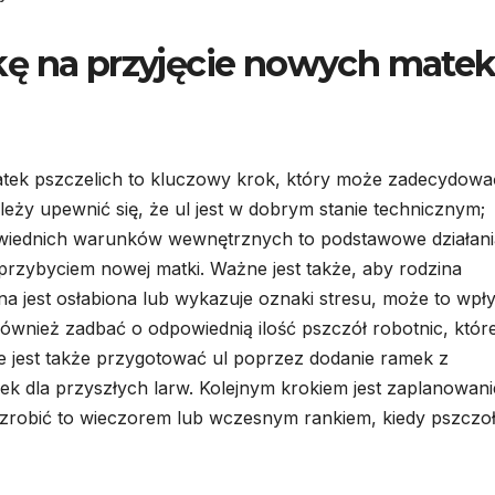
kę na przyjęcie nowych mate
atek pszczelich to kluczowy krok, który może zadecydowa
eży upewnić się, że ul jest w dobrym stanie technicznym;
owiednich warunków wewnętrznych to podstawowe działani
rzybyciem nowej matki. Ważne jest także, aby rodzina
ina jest osłabiona lub wykazuje oznaki stresu, może to wpł
ównież zadbać o odpowiednią ilość pszczół robotnic, któr
e jest także przygotować ul poprzez dodanie ramek z
 dla przyszłych larw. Kolejnym krokiem jest zaplanowani
zrobić to wieczorem lub wczesnym rankiem, kiedy pszczoł