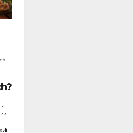
ych
ch?
 z
 ze
y
śli