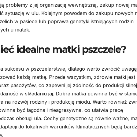
ują problemy z jej organizacją wewnętrzną, zakup nowej ma
ć sytuację w ulu. Kolejnym powodem do zakupu nowych 
elich w pasiece lub poprawa genetyki istniejących rodzin
ych u matek.
eć idealne matki pszczele?
dla sukcesu w pszczelarstwie, dlatego warto zwrócić uwagę
yzować każdą matkę. Przede wszystkim, zdrowie matki jest
az pasożytów, co zapewni jej zdolność do produkcji silnej
wydajność w składaniu jaj. Dobra matka powinna być w stani
wa na rozwój rodziny i produkcję miodu. Warto również zw
winna być łagodna i nieagresywna, co ułatwia pracę
dczas obsługi ula. Cechy genetyczne są równie ważne; ma
daptacji do lokalnych warunków klimatycznych będą bardzi
y.