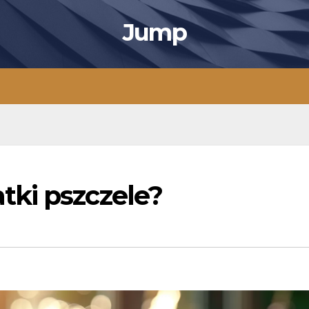
Jump
ki pszczele?