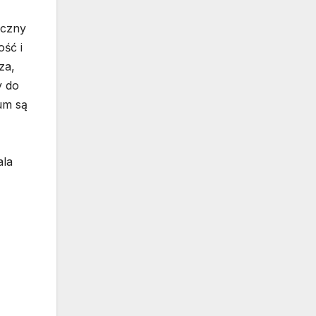
yczny
ość i
za,
y do
um są
ala