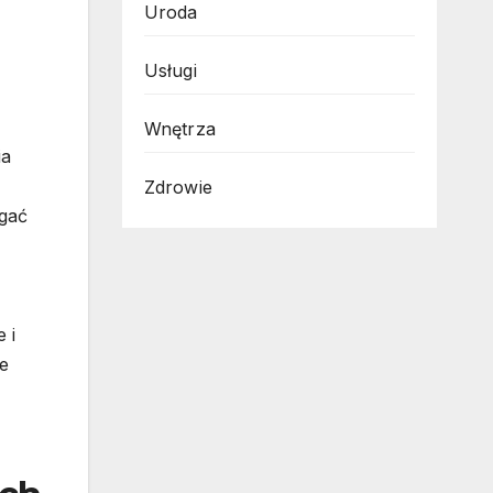
Uroda
Usługi
Wnętrza
ia
Zdrowie
ągać
 i
e