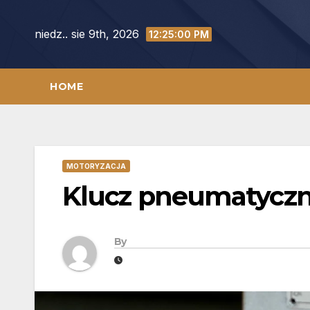
Skip
to
niedz.. sie 9th, 2026
12:25:01 PM
content
HOME
MOTORYZACJA
Klucz pneumatyczn
By