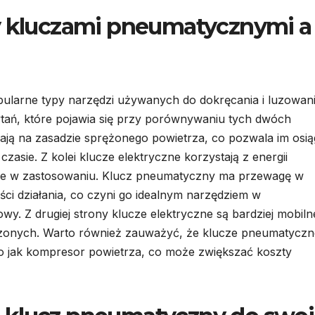
zy kluczami pneumatycznymi a
pularne typy narzędzi używanych do dokręcania i luzowan
ytań, które pojawia się przy porównywaniu tych dwóch
ają na zasadzie sprężonego powietrza, co pozwala im osi
sie. Z kolei klucze elektryczne korzystają z energii
salne w zastosowaniu. Klucz pneumatyczny ma przewagę w
ci działania, co czyni go idealnym narzędziem w
y. Z drugiej strony klucze elektryczne są bardziej mobilne
dczonych. Warto również zauważyć, że klucze pneumatyczn
o jak kompresor powietrza, co może zwiększać koszty