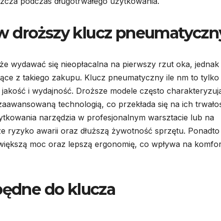
zcza podczas długotrwałego użytkowania.
w droższy klucz pneumatyczn
e wydawać się nieopłacalna na pierwszy rzut oka, jednak
ce z takiego zakupu. Klucz pneumatyczny ile nm to tylko
jakość i wydajność. Droższe modele często charakteryzują
zaawansowaną technologią, co przekłada się na ich trwałoś
tkowania narzędzia w profesjonalnym warsztacie lub na
 ryzyko awarii oraz dłuższą żywotność sprzętu. Ponadto
większą moc oraz lepszą ergonomię, co wpływa na komfor
będne do klucza