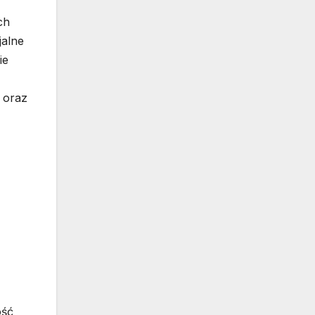
ch
jalne
ie
 oraz
ość