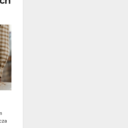
ich
m
cza