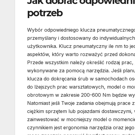
Jak dobrać odpowiedni
potrzeb
Wybór odpowiedniego klucza pneumatycznego
przemyślany i dostosowany do indywidualnych
użytkownika. Klucz pneumatyczny ile nm to je
aspektów, który warto rozważyć przed dokon
Przede wszystkim należy określić rodzaj prac, 
wykonywane za pomocą narzędzia. Jeśli plan
klucza do dokręcania śrub w samochodach o
do lżejszych prac warsztatowych, model o m
obrotowym w zakresie 200-600 Nm będzie wys
Natomiast jeśli Twoje zadania obejmują prace 
ciężkim sprzętem lub pojazdami dostawczymi,
zainwestować w mocniejszy model o momenc
czynnikiem jest ergonomia narzędzia oraz je