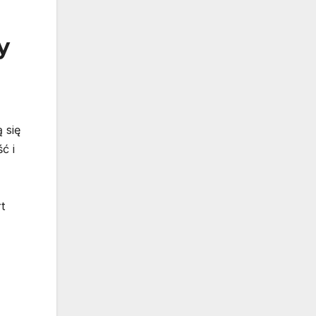
y
 się
ć i
t