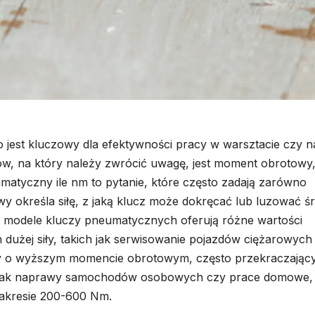
est kluczowy dla efektywności pracy w warsztacie czy n
w, na który należy zwrócić uwagę, jest moment obrotowy
atyczny ile nm to pytanie, które często zadają zarówno
wy określa siłę, z jaką klucz może dokręcać lub luzować śr
e modele kluczy pneumatycznych oferują różne wartości
użej siły, takich jak serwisowanie pojazdów ciężarowych
zy o wyższym momencie obrotowym, często przekraczając
ch jak naprawy samochodów osobowych czy prace domowe,
akresie 200-600 Nm.