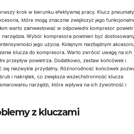
ierwszy krok w kierunku efektywnej pracy. Klucz pneumat
akcesoria, które mogą znacznie zwiększyć jego funkcjonaln
tkim warto zainwestować w odpowiedni kompresor powietr
do narzędzia. Wybór kompresora powinien być dostosowan
ntensywności jego użycia. Kolejnym niezbędnym akcesori
zenie klucza do kompresora. Warto zwrócić uwagę na ich
dni przepływ powietrza. Dodatkowo, zestaw końcówek i
ać się niezwykle przydatny. Różnorodność końcówek pozw
śrub i nakrętek, co zwiększa wszechstronność klucza
marowaniu narzędzi, które wpływa na ich żywotność i
roblemy z kluczami