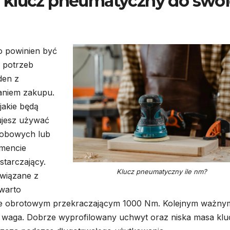
 klucz pneumatyczny do swo
 powinien być
 potrzeb
den z
aniem zakupu.
jakie będą
ujesz używać
sobowych lub
omencie
tarczający.
Klucz pneumatyczny ile nm?
związane z
 warto
ie obrotowym przekraczającym 1000 Nm. Kolejnym ważny
go waga. Dobrze wyprofilowany uchwyt oraz niska masa klu