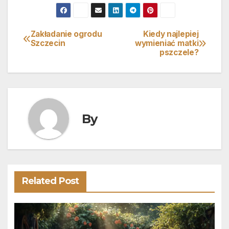
Zakładanie ogrodu
Kiedy najlepiej
Nawigacja
Szczecin
wymieniać matki
pszczele?
wpisu
By
Related Post