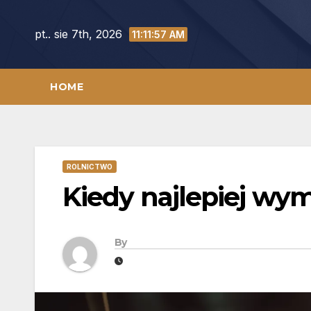
Skip
to
pt.. sie 7th, 2026
11:11:58 AM
content
HOME
ROLNICTWO
Kiedy najlepiej wym
By