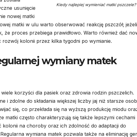
Kiedy najlepiej wymieniać matki pszczele?
zyczne usunięcie
ie nowej matki
owej matki w ulu warto obserwować reakcję pszczół; jeżeli
nak, że proces przebiega prawidłowo. Warto również dać no
rozwój kolonii przez kilka tygodni po wymianie.
 regularnej wymiany matek
iele korzyści dla pasiek oraz zdrowia rodzin pszczelich.
 i zdolne do składania większej liczby jaj niż starsze osobn
zwijać się, co przekłada się na wyższą produkcję miodu ora
ze matki często charakteryzują się także lepszymi cechami
olonii na choroby oraz ich zdolność do adaptacji do
 Regularna wymiana matek pozwala także na eliminację g