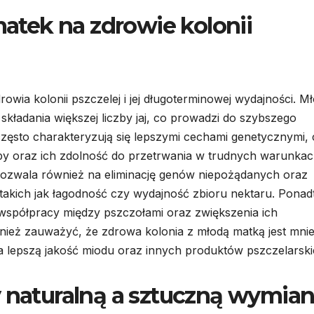
tek na zdrowie kolonii
ia kolonii pszczelej i jej długoterminowej wydajności. M
 składania większej liczby jaj, co prowadzi do szybszego
często charakteryzują się lepszymi cechami genetycznymi,
y oraz ich zdolność do przetrwania w trudnych warunka
ozwala również na eliminację genów niepożądanych oraz
takich jak łagodność czy wydajność zbioru nektaru. Ponad
współpracy między pszczołami oraz zwiększenia ich
ież zauważyć, że zdrowa kolonia z młodą matką jest mnie
na lepszą jakość miodu oraz innych produktów pszczelarski
y naturalną a sztuczną wymia