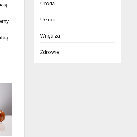
Uroda
iają
Usługi
lemy
Wnętrza
tką.
Zdrowie