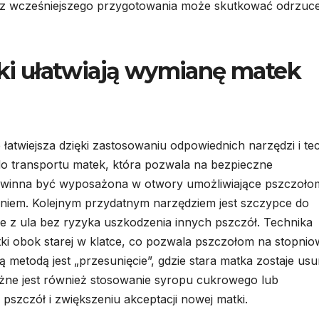
 bez wcześniejszego przygotowania może skutkować odrzuc
niki ułatwiają wymianę matek
atwiejsza dzięki zastosowaniu odpowiednich narzędzi i tec
do transportu matek, która pozwala na bezpieczne
powinna być wyposażona w otwory umożliwiające pszczoło
eniem. Kolejnym przydatnym narzędziem jest szczypce do
ie z ula bez ryzyka uszkodzenia innych pszczół. Technika
ki obok starej w klatce, co pozwala pszczołom na stopnio
ą metodą jest „przesunięcie”, gdzie stara matka zostaje usu
ażne jest również stosowanie syropu cukrowego lub
zczół i zwiększeniu akceptacji nowej matki.