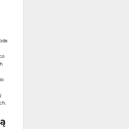
łode
 co
ch
to
j
ch.
ną