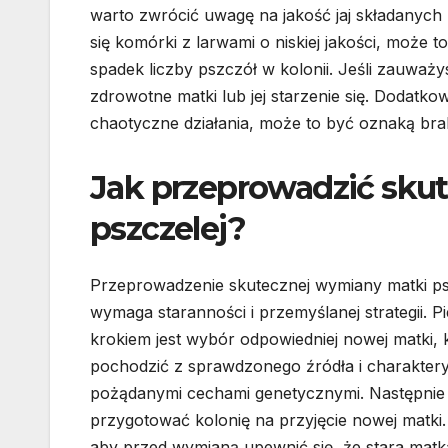
warto zwrócić uwagę na jakość jaj składanych p
się komórki z larwami o niskiej jakości, może
spadek liczby pszczół w kolonii. Jeśli zauważ
zdrowotne matki lub jej starzenie się. Dodatk
chaotyczne działania, może to być oznaką bra
Jak przeprowadzić sku
pszczelej?
Przeprowadzenie skutecznej wymiany matki ps
wymaga staranności i przemyślanej strategii. 
krokiem jest wybór odpowiedniej nowej matki,
pochodzić z sprawdzonego źródła i charakter
pożądanymi cechami genetycznymi. Następnie
przygotować kolonię na przyjęcie nowej matki.
aby przed wymianą upewnić się, że stara matk