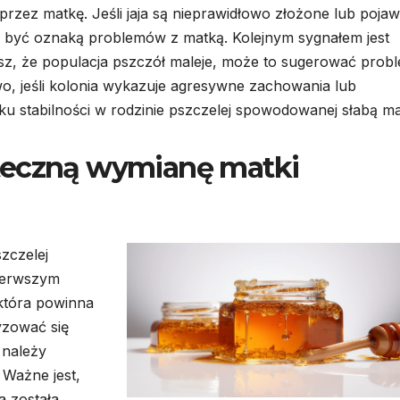
rzez matkę. Jeśli jaja są nieprawidłowo złożone lub pojaw
 to być oznaką problemów z matką. Kolejnym sygnałem jest
ysz, że populacja pszczół maleje, może to sugerować prob
owo, jeśli kolonia wykazuje agresywne zachowania lub
ku stabilności w rodzinie pszczelej spowodowanej słabą ma
teczną wymianę matki
zczelej
Pierwszym
 która powinna
yzować się
 należy
 Ważne jest,
a została