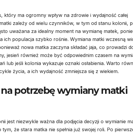
, który ma ogromny wpływ na zdrowie i wydajność całej
matki zależy od wielu czynników, w tym od stanu kolonii, 
zęsto uważana za idealny moment na wymianę matek, poni
, a ich populacja szybko rośnie. Wymiana matki wczesną w
onieważ nowa matka zaczyna składać jaja, co prowadzi d
trony, jesień również może być odpowiednim czasem na wymi
ań lub jeśli kolonia wykazuje oznaki osłabienia. Warto równ
ykle życia, a ich wydajność zmniejsza się z wiekiem.
ą na potrzebę wymiany matki
i jest niezwykle ważna dla podjęcia decyzji o wymianie ma
 tym, że stara matka nie spełnia już swojej roli. Po pierwsz