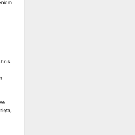
eniem
hnik.
m
we
nięta,