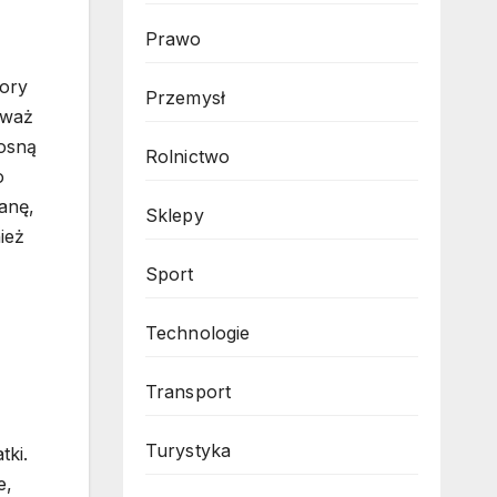
Prawo
pory
Przemysł
eważ
iosną
Rolnictwo
o
anę,
Sklepy
ież
Sport
Technologie
Transport
Turystyka
tki.
e,