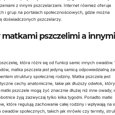
eniami z innymi pszczelarzami. Internet również oferuje
ych i grup na portalach społecznościowych, gdzie można
ej doświadczonych pszczelarzy.
y matkami pszczelimi a innym
 pszczelej, która różni się od funkcji samic innych owadów.
dów, matka pszczela jest jedyną samicą odpowiedzialną za
mentem struktury społecznej rodziny. Matka pszczela jest
tyczne cechy anatomiczne, takie jak dłuższy odwłok, który
e matki pszczele mogą żyć znacznie dłużej niż inne owady; 
botnice żyją zazwyczaj tylko kilka tygodni. Ponadto matki
, które regulują zachowanie całej rodziny i wpływają na i
 owadów społecznych, takich jak mrówki czy termity, stru