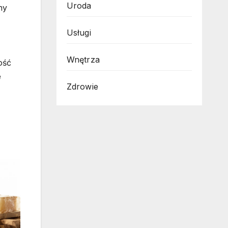
Uroda
ny
Usługi
Wnętrza
ość
e
Zdrowie