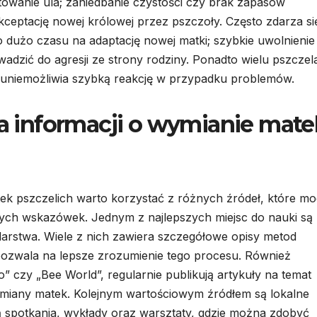
owanie ula; zaniedbanie czystości czy brak zapasów
ptację nowej królowej przez pszczoły. Często zdarza si
 dużo czasu na adaptację nowej matki; szybkie uwolnienie j
adzić do agresji ze strony rodziny. Ponadto wielu pszczel
co uniemożliwia szybką reakcję w przypadku problemów.
ła informacji o wymianie mate
k pszczelich warto korzystać z różnych źródeł, które m
nych wskazówek. Jednym z najlepszych miejsc do nauki są
larstwa. Wiele z nich zawiera szczegółowe opisy metod
ozwala na lepsze zrozumienie tego procesu. Również
” czy „Bee World”, regularnie publikują artykuły na temat
ymiany matek. Kolejnym wartościowym źródłem są lokalne
ą spotkania, wykłady oraz warsztaty, gdzie można zdobyć