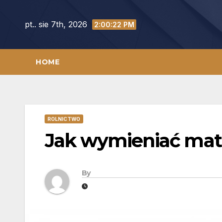
Skip
to
pt.. sie 7th, 2026
2:00:23 PM
content
HOME
ROLNICTWO
Jak wymieniać matk
By