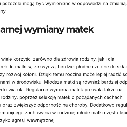
atki pszczele mogą być wymieniane w odpowiedzi na zmienia
ny.
gularnej wymiany matek
iele korzyści zarówno dla zdrowia rodziny, jak i dla
młode matki są zazwyczaj bardziej płodne i zdolne do skła
szy rozwój kolonii. Dzięki temu rodzina może lepiej radzić s
ami w środowisku. Młodsze matki są również bardziej od
 zdrowia ula. Regularna wymiana matek pozwala także na
odziny; poprzez selekcję matek o pożądanych cechach
 oraz zwiększyć odporność na choroby. Dodatkowo regu
nijnego zachowania w rodzinie; młode matki często lepi
zyko agresji wewnętrznej.