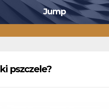
Jump
i pszczele?