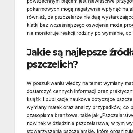
powszechnym błędem jest niewłaściwe przygot
pokarmowych mogą negatywnie wpłynąć na akce
również, że pszczelarze nie dają wystarczająco
klatki bez wcześniejszego oswojenia może prow
nie monitoruje reakcji rodziny po wymianie, 
Jakie są najlepsze źród
pszczelich?
W poszukiwaniu wiedzy na temat wymiany mate
dostarczyć cennych informacji oraz praktycz
książki i publikacje naukowe dotyczące pszcze
wymiany matek oraz analizy przypadków, co p
czasopisma branżowe, takie jak „Pszczelarstwo
nowinek w dziedzinie pszczelarstwa, w tym w
stowarzyszenia pszczelarskie, które organizuj