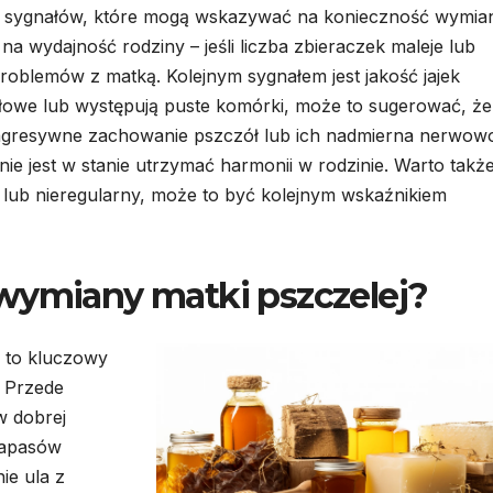
lka sygnałów, które mogą wskazywać na konieczność wymia
a wydajność rodziny – jeśli liczba zbieraczek maleje lub
oblemów z matką. Kolejnym sygnałem jest jakość jajek
idłowe lub występują puste komórki, może to sugerować, że
, agresywne zachowanie pszczół lub ich nadmierna nerwow
e jest w stanie utrzymać harmonii w rodzinie. Warto takż
y lub nieregularny, może to być kolejnym wskaźnikiem
wymiany matki pszczelej?
j to kluczowy
. Przede
w dobrej
 zapasów
ie ula z