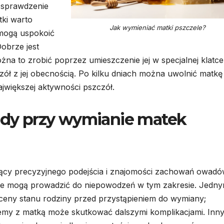
 sprawdzenie
ki warto
Jak wymieniać matki pszczele?
mogą uspokoić
Dobrze jest
żna to zrobić poprzez umieszczenie jej w specjalnej klatce
zół z jej obecnością. Po kilku dniach można uwolnić matkę
jwiększej aktywności pszczół.
łędy przy wymianie matek
ący precyzyjnego podejścia i znajomości zachowań owadó
tóre mogą prowadzić do niepowodzeń w tym zakresie. Jedn
oceny stanu rodziny przed przystąpieniem do wymiany;
emy z matką może skutkować dalszymi komplikacjami. Inn