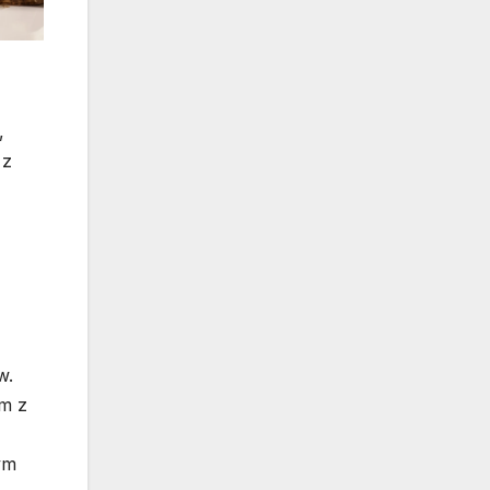
,
 z
w.
ym z
ym