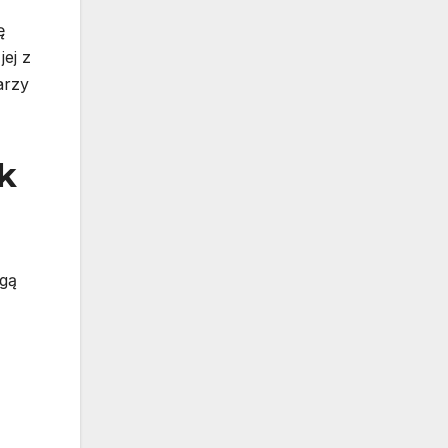
ę
ej z
arzy
k
ogą