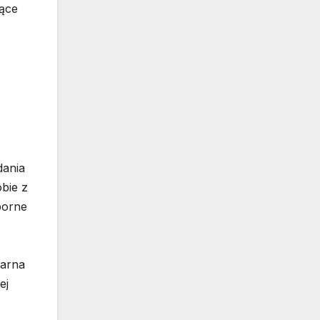
jące
dania
obie z
porne
larna
ej