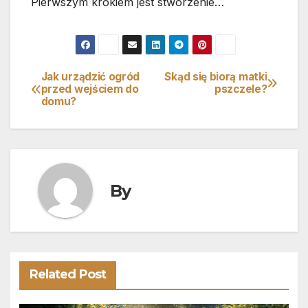
Pierwszym krokiem jest stworzenie…
Jak urządzić ogród
Skąd się biorą matki
Nawigacja
przed wejściem do
pszczele?
domu?
wpisu
By
Related Post