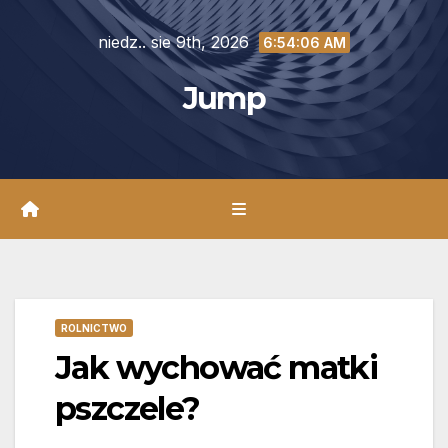
Skip
niedz.. sie 9th, 2026
to
6:54:08 AM
content
Jump
ROLNICTWO
Jak wychować matki
pszczele?