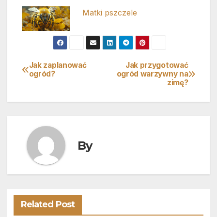
Matki pszczele
Jak zaplanować
Jak przygotować
Nawigacja
ogród?
ogród warzywny na
zimę?
wpisu
By
Related Post