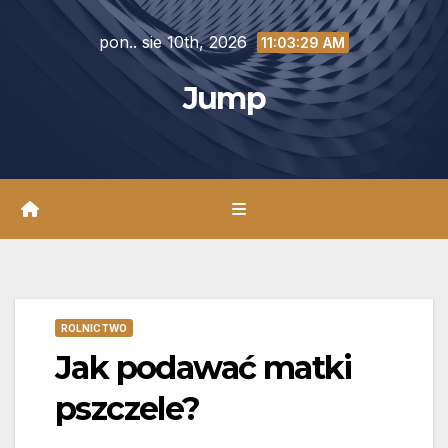
Skip
pon.. sie 10th, 2026
to
11:03:30 AM
content
Jump
ROLNICTWO
Jak podawać matki
pszczele?