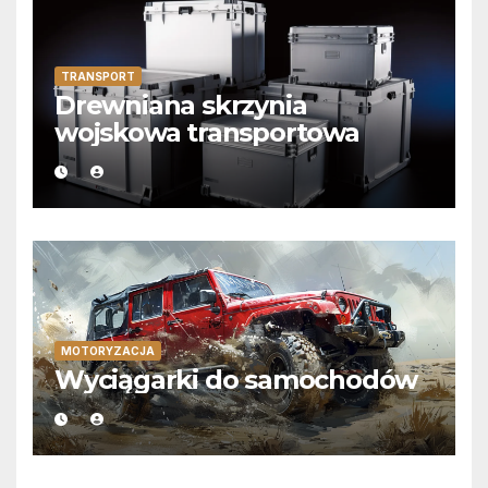
TRANSPORT
Drewniana skrzynia
wojskowa transportowa
MOTORYZACJA
Wyciągarki do samochodów