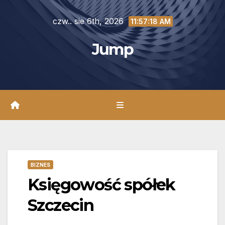
Skip
czw.. sie 6th, 2026
to
11:57:20 AM
content
Jump
BIZNES
Księgowość spółek
Szczecin