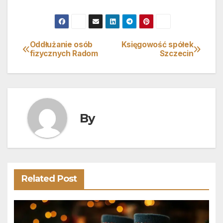
Oddłużanie osób
Księgowość spółek
Nawigacja
fizycznych Radom
Szczecin
wpisu
By
Related Post