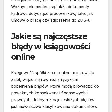
takie jak umowy najmu czy rachunki za media.
Ważnym elementem są także dokumenty
kadrowe dotyczące pracowników, takie jak
umowy o pracę czy zgłoszenia do ZUS-u.
Jakie są najczęstsze
błędy w księgowości
online
Księgowość spółki z o.o. online, mimo wielu
zalet, wiąże się również z ryzykiem
popełnienia błędów, które mogą prowadzić do
poważnych konsekwencji finansowych i
prawnych. Jednym z najczęstszych błędów
jest niewłaściwe klasyfikowanie dokumentów.