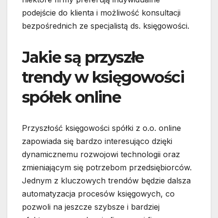
podejście do klienta i możliwość konsultacji
bezpośrednich ze specjalistą ds. księgowości.
Jakie są przyszłe
trendy w księgowości
spółek online
Przyszłość księgowości spółki z o.o. online
zapowiada się bardzo interesująco dzięki
dynamicznemu rozwojowi technologii oraz
zmieniającym się potrzebom przedsiębiorców.
Jednym z kluczowych trendów będzie dalsza
automatyzacja procesów księgowych, co
pozwoli na jeszcze szybsze i bardziej