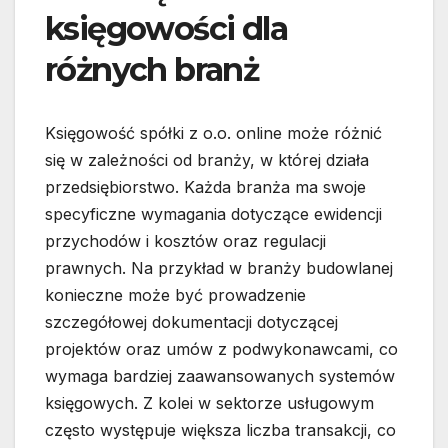
księgowości dla
różnych branż
Księgowość spółki z o.o. online może różnić
się w zależności od branży, w której działa
przedsiębiorstwo. Każda branża ma swoje
specyficzne wymagania dotyczące ewidencji
przychodów i kosztów oraz regulacji
prawnych. Na przykład w branży budowlanej
konieczne może być prowadzenie
szczegółowej dokumentacji dotyczącej
projektów oraz umów z podwykonawcami, co
wymaga bardziej zaawansowanych systemów
księgowych. Z kolei w sektorze usługowym
często występuje większa liczba transakcji, co