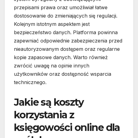
przepisami prawa oraz umożliwiał łatwe
dostosowanie do zmieniających się regulacji.
Kolejnym istotnym aspektem jest
bezpieczeństwo danych. Platforma powinna
zapewniać odpowiednie zabezpieczenia przed
nieautoryzowanym dostępem oraz regularne
kopie zapasowe danych. Warto również
zwrócić uwagę na opinie innych
użytkowników oraz dostępność wsparcia
technicznego.
Jakie są koszty
korzystania z
księgowości online dla