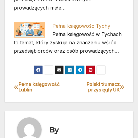
prowadzących małe…
Pełna księgowość Tychy
Pełna księgowość w Tychach
to temat, który zyskuje na znaczeniu wśród
przedsiębiorców oraz osób prowadzących…
Pełna księgowość
Polski tłumacz
Nawigacja
Lublin
przysięgły UK
wpisu
By