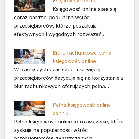
Księgowość online
Księgowość online staje się
coraz bardziej popularna wśród
przedsiębiorców, którzy poszukują
efektywnych i wygodnych rozwiązań…
Biuro rachunkowe pełna
księgowość online
W dzisiejszych czasach coraz więcej
przedsiębiorców decyduje się na korzystanie z
biur rachunkowych oferujących pełną…
Pełna księgowość online
cennik
Pełna księgowość online to rozwiązanie, które
zyskuje na popularności wśród
przedsiębiorców, zwłaszcza tych