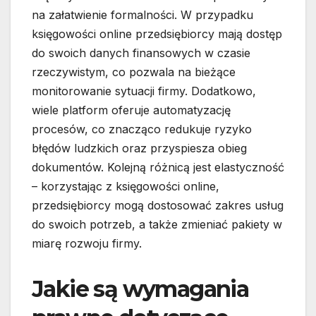
na załatwienie formalności. W przypadku
księgowości online przedsiębiorcy mają dostęp
do swoich danych finansowych w czasie
rzeczywistym, co pozwala na bieżące
monitorowanie sytuacji firmy. Dodatkowo,
wiele platform oferuje automatyzację
procesów, co znacząco redukuje ryzyko
błędów ludzkich oraz przyspiesza obieg
dokumentów. Kolejną różnicą jest elastyczność
– korzystając z księgowości online,
przedsiębiorcy mogą dostosować zakres usług
do swoich potrzeb, a także zmieniać pakiety w
miarę rozwoju firmy.
Jakie są wymagania