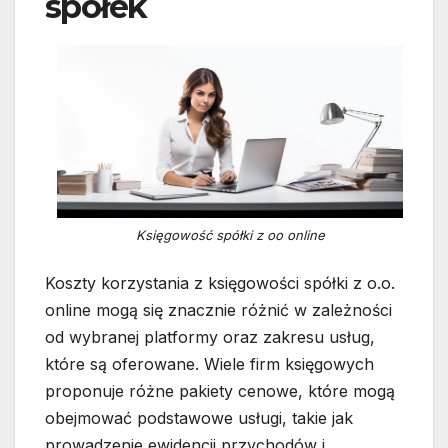
spółek
Księgowość spółki z oo online
Koszty korzystania z księgowości spółki z o.o.
online mogą się znacznie różnić w zależności
od wybranej platformy oraz zakresu usług,
które są oferowane. Wiele firm księgowych
proponuje różne pakiety cenowe, które mogą
obejmować podstawowe usługi, takie jak
prowadzenie ewidencji przychodów i