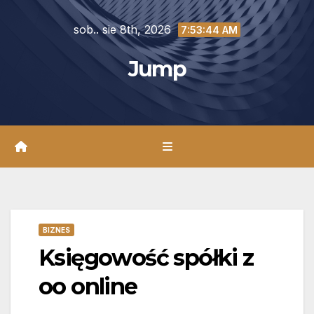
Skip
sob.. sie 8th, 2026
to
7:53:46 AM
content
Jump
BIZNES
Księgowość spółki z
oo online