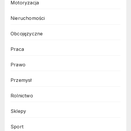
Motoryzacja
Nieruchomości
Obcojęzyczne
Praca
Prawo
Przemysł
Rolnictwo
Sklepy
Sport