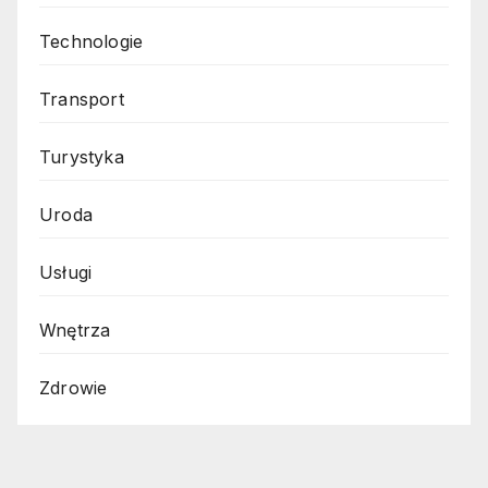
Technologie
Transport
Turystyka
Uroda
Usługi
Wnętrza
Zdrowie