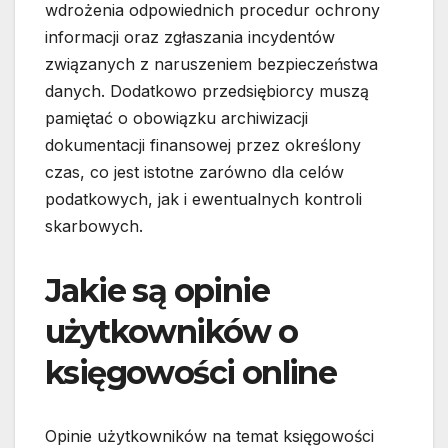
wdrożenia odpowiednich procedur ochrony
informacji oraz zgłaszania incydentów
związanych z naruszeniem bezpieczeństwa
danych. Dodatkowo przedsiębiorcy muszą
pamiętać o obowiązku archiwizacji
dokumentacji finansowej przez określony
czas, co jest istotne zarówno dla celów
podatkowych, jak i ewentualnych kontroli
skarbowych.
Jakie są opinie
użytkowników o
księgowości online
Opinie użytkowników na temat księgowości