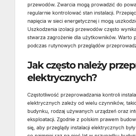
przewodów. Zwarcia mogą prowadzić do poważn
regularnie kontrolować stan instalacji. Prze
napięcia w sieci energetycznej i mogą uszkodz
Uszkodzenia izolacji przewodów często wynikaj
stwarza zagrożenie dla użytkowników. Warto 
podczas rutynowych przeglądów przeprowadz
Jak często należy przep
elektrycznych?
Częstotliwość przeprowadzania kontroli instalac
elektrycznych zależy od wielu czynników, taki
budynku, rodzaj używanych urządzeń oraz in
eksploatacji. Zgodnie z polskim prawem budo
się, aby przeglądy instalacji elektrycznych b
co najmniej raz na pięć lat w przypadku budy