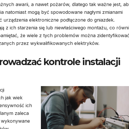
ych awarii, a nawet pożarów, dlatego tak ważne jest, ab
pięcia natomiast mogą być spowodowane nagłymi zmianami
ić urządzenia elektroniczne podłączone do gniazdek.
ą z ich starzenia się lub niewłaściwego montażu, co równ
pamiętać, że wiele z tych problemów można zidentyfikowa
anych przez wykwalifikowanych elektryków.
rowadzać kontrole instalacji
ji
ch jak wiek
tensywność ich
wlanym zaleca
yły wykonywane
nków