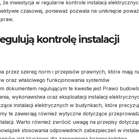
, że inwestycja w regularne kontrole instalacji elektryczny
pektywie czasowej, ponieważ pozwala na uniknięcie powa
apraw.
egulują kontrolę instalacji
wana przez szereg norm i przepisów prawnych, które mają n
ów oraz właściwego funkcjonowania systemów
m dokumentem regulującym te kwestie jest Prawo budowl
ia, wykonawstwa oraz eksploatacji instalacji elektryczny
ące instalacji elektrycznych w budynkach, które precyzu
rmy te zawierają również wytyczne dotyczące przeprowad
talacji. Warto również zwrócić uwagę na przepisy dotyczą
bowiązek stosowania odpowiednich zabezpieczeń w instala
zepisów jest kluczowe dla zapewnienia bezpieczeństwa