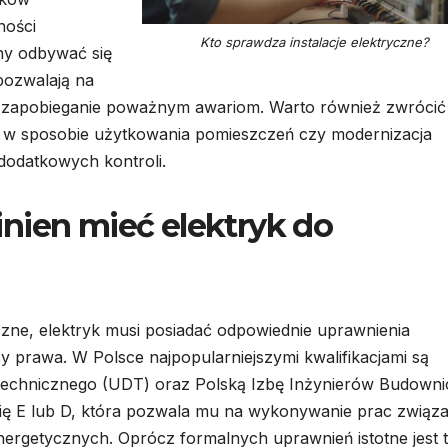
ności
Kto sprawdza instalacje elektryczne?
ny odbywać się
pozwalają na
 zapobieganie poważnym awariom. Warto również zwrócić
ny w sposobie użytkowania pomieszczeń czy modernizacja
odatkowych kontroli.
nien mieć elektryk do
czne, elektryk musi posiadać odpowiednie uprawnienia
 prawa. W Polsce najpopularniejszymi kwalifikacjami są
echnicznego (UDT) oraz Polską Izbę Inżynierów Budowni
orię E lub D, która pozwala mu na wykonywanie prac związ
nergetycznych. Oprócz formalnych uprawnień istotne jest 