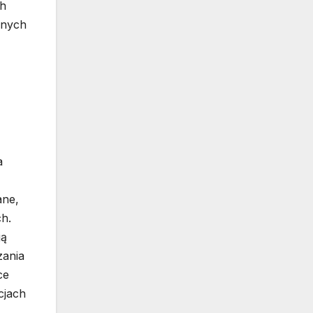
ch
żnych
a
ane,
ch.
ją
zania
ce
cjach