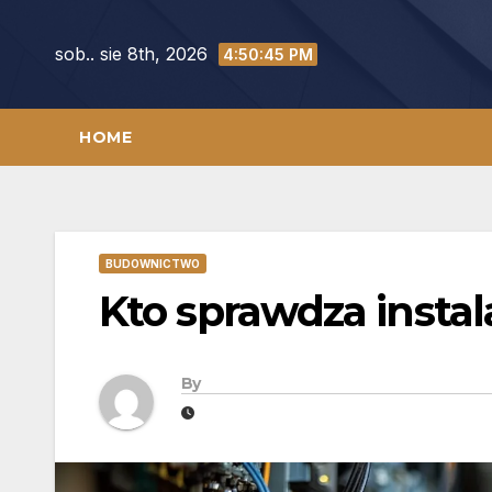
Skip
to
sob.. sie 8th, 2026
4:50:46 PM
content
HOME
BUDOWNICTWO
Kto sprawdza instal
By