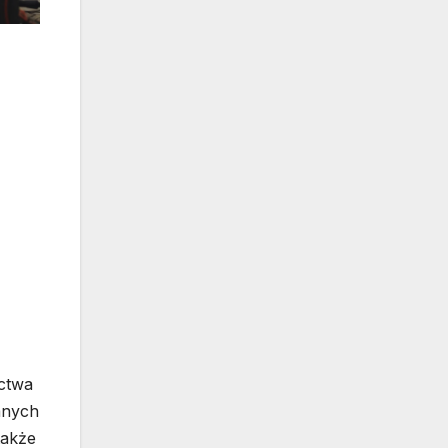
ctwa
anych
także