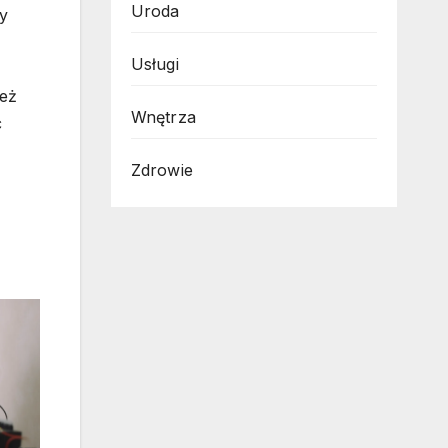
Uroda
y
Usługi
ież
Wnętrza
ć
Zdrowie