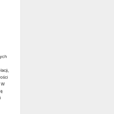
wych
acji,
ości
. W
ją
i