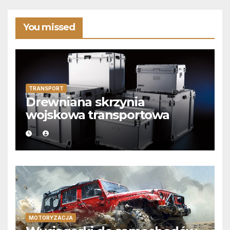
You missed
TRANSPORT
Drewniana skrzynia
wojskowa transportowa
MOTORYZACJA