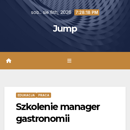
Skip
sob.. sie 8th, 2026
to
7:28:19 PM
content
Jump
EDUKACJA
PRACA
Szkolenie manager
gastronomii