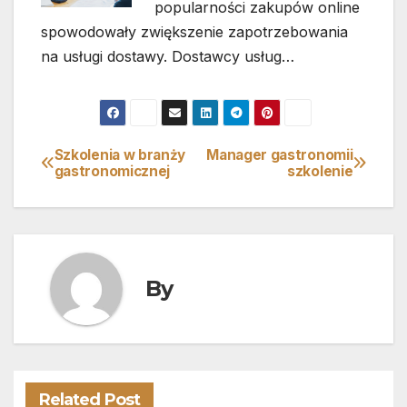
popularności zakupów online
spowodowały zwiększenie zapotrzebowania
na usługi dostawy. Dostawcy usług…
Szkolenia w branży
Manager gastronomii
Nawigacja
gastronomicznej
szkolenie
wpisu
By
Related Post