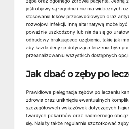
zęba oraz ogólnego zdrowia pacjenta. Jedną z 
jeśli objawy są łagodne i nie ma widocznych 
stosowanie leków przeciwbólowych oraz antyb
rozwojowi infekcji. Inną alternatywą może być e
poważnie uszkodzony lub nie da się go urato
odbudowy brakującego uzębienia, takie jak imp
aby każda decyzja dotycząca leczenia była pod
przeanalizowaniu wszystkich dostępnych opcji
Jak dbać o zęby po le
Prawidłowa pielęgnacja zębów po leczeniu kan
zdrowia oraz uniknięcia ewentualnych komplika
szczegółowych wskazówek dotyczących higieny j
twardych pokarmów oraz nadmiernego obciąża
się. Należy także regularnie szczotkować zęby