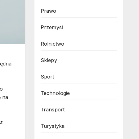
Prawo
Przemysł
Rolnictwo
Sklepy
będna
Sport
go
Technologie
ę na
Transport
st
Turystyka