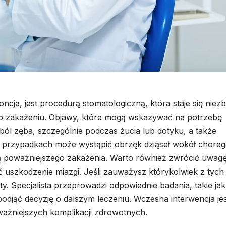
cja, jest procedurą stomatologiczną, która staje się niez
lub zakażeniu. Objawy, które mogą wskazywać na potrzebę
ból zęba, szczególnie podczas żucia lub dotyku, a także
ch przypadkach może wystąpić obrzęk dziąseł wokół chore
aką poważniejszego zakażenia. Warto również zwrócić uwag
uszkodzenie miazgi. Jeśli zauważysz którykolwiek z tych
y. Specjalista przeprowadzi odpowiednie badania, takie jak
podjąć decyzję o dalszym leczeniu. Wczesna interwencja je
ważniejszych komplikacji zdrowotnych.