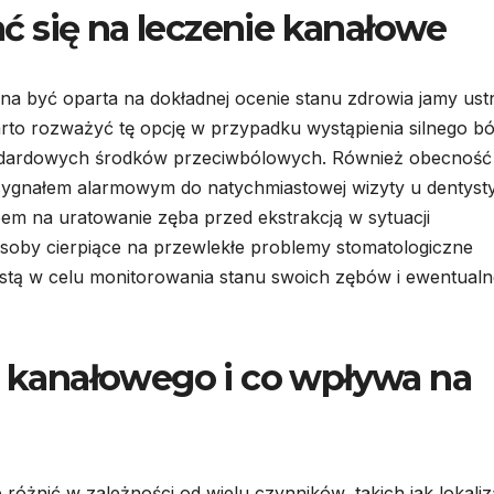
 się na leczenie kanałowe
na być oparta na dokładnej ocenie stanu zdrowia jamy ust
to rozważyć tę opcję w przypadku wystąpienia silnego bó
tandardowych środków przeciwbólowych. Również obecność
ygnałem alarmowym do natychmiastowej wizyty u dentysty
em na uratowanie zęba przed ekstrakcją w sytuacji
oby cierpiące na przewlekłe problemy stomatologiczne
istą w celu monitorowania stanu swoich zębów i ewentualn
ia kanałowego i co wpływa na
różnić w zależności od wielu czynników, takich jak lokaliz