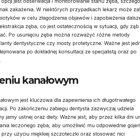
opcji jest obserwacja i monitorowanie stanu zęba, szczegó
oznak zakażenia. W niektórych przypadkach lekarz może zal
iotyków w celu złagodzenia objawów i zapobieżenia dals
kstrakcja zęba, co jest ostatecznością w sytuacji, gdy ząb 
wać. Po usunięciu zęba można rozważyć różne metody
lanty dentystyczne czy mosty protetyczne. Ważne jest jed
ejmowana po dokładnej konsultacji ze specjalistą oraz po
.
czeniu kanałowym
ałowym jest kluczowa dla zapewnienia ich długotrwałego
cji. Po zakończeniu zabiegu dentysta zazwyczaj udziela
amy ustnej oraz diety. Ważne jest, aby przez kilka dni u
nia leczonego zęba, aby umożliwić mu odpowiednie gojen
 przy użyciu miękkiej szczoteczki oraz stosować nici