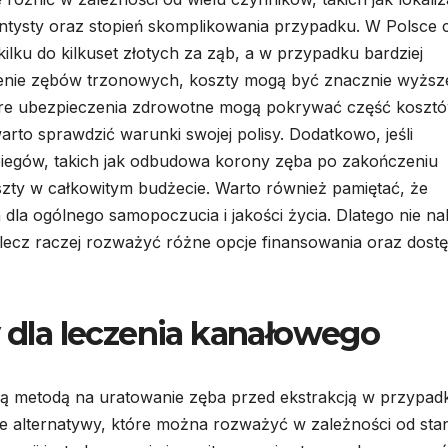
ntysty oraz stopień skomplikowania przypadku. W Polsce 
ilku do kilkuset złotych za ząb, a w przypadku bardziej
zenie zębów trzonowych, koszty mogą być znacznie wyższ
tóre ubezpieczenia zdrowotne mogą pokrywać część koszt
to sprawdzić warunki swojej polisy. Dodatkowo, jeśli
iegów, takich jak odbudowa korony zęba po zakończeniu
szty w całkowitym budżecie. Warto również pamiętać, że
 dla ogólnego samopoczucia i jakości życia. Dlatego nie na
 lecz raczej rozważyć różne opcje finansowania oraz dost
y dla leczenia kanałowego
ną metodą na uratowanie zęba przed ekstrakcją w przypad
wne alternatywy, które można rozważyć w zależności od sta