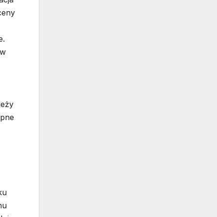
ceny
e.
ów
leży
ępne
ku
nu