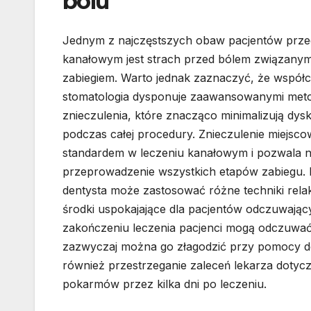
bólu
Jednym z najczęstszych obaw pacjentów prze
kanałowym jest strach przed bólem związany
zabiegiem. Warto jednak zaznaczyć, że współ
stomatologia dysponuje zaawansowanymi met
znieczulenia, które znacząco minimalizują dys
podczas całej procedury. Znieczulenie miejscow
standardem w leczeniu kanałowym i pozwala 
przeprowadzenie wszystkich etapów zabiegu.
dentysta może zastosować różne techniki rela
środki uspokajające dla pacjentów odczuwający
zakończeniu leczenia pacjenci mogą odczuwać
zazwyczaj można go złagodzić przy pomocy d
również przestrzeganie zaleceń lekarza dotycz
pokarmów przez kilka dni po leczeniu.