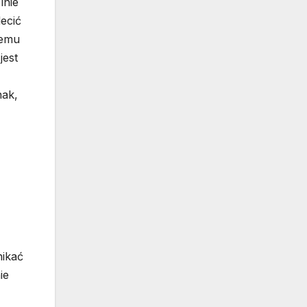
lnie
ecić
zemu
jest
nak,
nikać
ie