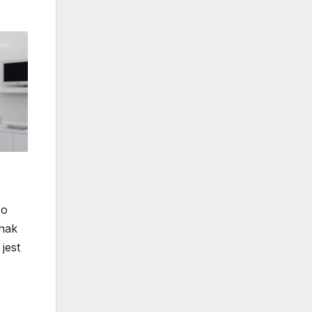
Po
dnak
jest