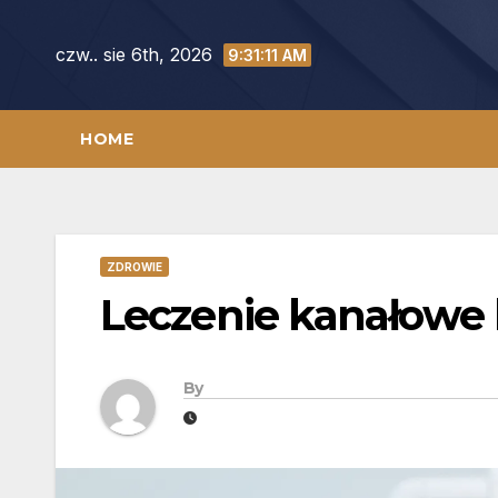
Skip
to
czw.. sie 6th, 2026
9:31:12 AM
content
HOME
ZDROWIE
Leczenie kanałowe 
By