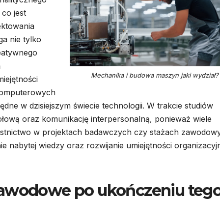
co jest
ektowania
 nie tylko
reatywnego
ń
Mechanika i budowa maszyn jaki wydział?
iejętności
komputerowych
ędne w dzisiejszym świecie technologii. W trakcie studiów
połową oraz komunikację interpersonalną, ponieważ wiele
zestnictwo w projektach badawczych czy stażach zawodow
 nabytej wiedzy oraz rozwijanie umiejętności organizacyj
zawodowe po ukończeniu teg