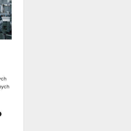
ych
nych
o