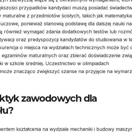
większości przypadków kandydaci muszą posiadać świadect
y maturalne z przedmiotów ścisłych, takich jak matematyka
kluczowe, ponieważ stanowią podstawę dla dalszej nauki na
ogą również wymagać zdania dodatkowych testów lub rozm
tywacji oraz predyspozycji kandydatów do studiowania w te
nkurencja o miejsca na wydziałach technicznych może być 
o egzaminów maturalnych oraz zbierać doświadczenie zwi
ki w szkole średniej. Uczestnictwo w olimpiadach
 może znacząco zwiększyć szanse na przyjęcie na wymar
raktyk zawodowych dla
łu?
mentem kształcenia na wydziale mechaniki i budowy maszyn