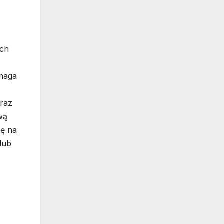
ych
ymaga
oraz
wą
ię na
lub