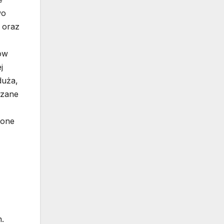
wo
 oraz
ów
j
duża,
ązane
zone
.