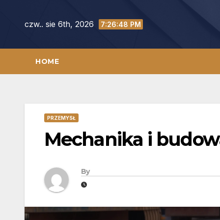
Skip
to
czw.. sie 6th, 2026
7:26:49 PM
content
HOME
PRZEMYSŁ
Mechanika i budowa
By