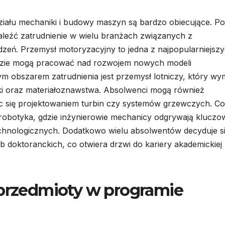
ału mechaniki i budowy maszyn są bardzo obiecujące. Po
aleźć zatrudnienie w wielu branżach związanych z
zeń. Przemysł motoryzacyjny to jedna z najpopularniejsz
gdzie mogą pracować nad rozwojem nowych modeli
obszarem zatrudnienia jest przemysł lotniczy, który w
i oraz materiałoznawstwa. Absolwenci mogą również
 się projektowaniem turbin czy systemów grzewczych. C
robotyka, gdzie inżynierowie mechanicy odgrywają kluczo
hnologicznych. Dodatkowo wielu absolwentów decyduje s
b doktoranckich, co otwiera drzwi do kariery akademickiej 
 przedmioty w programie