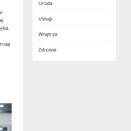
Uroda
W
wi
Usługi
ej
yka.
Wnętrza
erują
Zdrowie