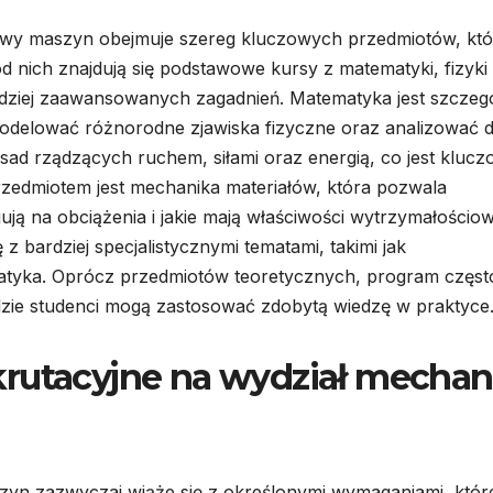
owy maszyn obejmuje szereg kluczowych przedmiotów, któ
d nich znajdują się podstawowe kursy z matematyki, fizyki
rdziej zaawansowanych zagadnień. Matematyka jest szczegó
modelować różnorodne zjawiska fizyczne oraz analizować 
sad rządzących ruchem, siłami oraz energią, co jest kluc
edmiotem jest mechanika materiałów, która pozwala
ują na obciążenia i jakie mają właściwości wytrzymałościo
z bardziej specjalistycznymi tematami, takimi jak
tyka. Oprócz przedmiotów teoretycznych, program częst
gdzie studenci mogą zastosować zdobytą wiedzę w praktyce
rutacyjne na wydział mechan
zyn zazwyczaj wiąże się z określonymi wymaganiami, któr