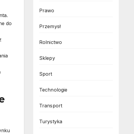
Prawo
nta.
ne do
Przemysł
z
Rolnictwo
.
ania
Sklepy
a
Sport
Technologie
e
Transport
Turystyka
rynku