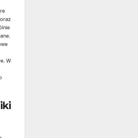
re
 oraz
lnie
dane.
zowe
we. W
o
.
iki
e