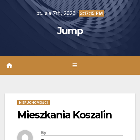
Skip
pt.. sie 7th, 2026
to
3:17:17 PM
content
Jump
NIERUCHOMOŚCI
Mieszkania Koszalin
By