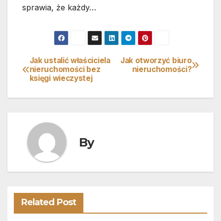
sprawia, że każdy…
Jak ustalić właściciela
Jak otworzyć biuro
Nawigacja
nieruchomości bez
nieruchomości?
księgi wieczystej
wpisu
By
Related Post