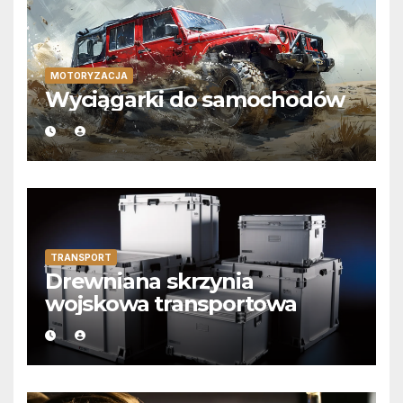
MOTORYZACJA
Wyciągarki do samochodów
TRANSPORT
Drewniana skrzynia
wojskowa transportowa